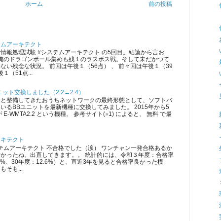
ホーム
前の投稿
テムアーキテクト
情報処理試験 #システムアーキテクト の5回目。結論から言お
 俺のドラゴンボール集めも残１のラスボス戦。そして未だかつて
ない残念な状況。 前回は午後１（56点） 、 前々回は午後１（39
１（51点...
ット交換しました（2.2→2.4）
ツと整備してきたおうちネットワークの最終形態として、ソフトバ
いるBBユニットを最新機種に交換してみました。 2015年から5
E-WMTA2.2 という機種。 参考サイト(※1) によると、 無料 で最
ーキテクト
ムアーキテクト 不合格でした（涙） ワンチャン一発合格あるか
かったね。出直してきます。。 統計的には、令和３年度：合格率
5.3%、30年度：12.6%）と、直近3年を見ると合格率良かった模
そも...