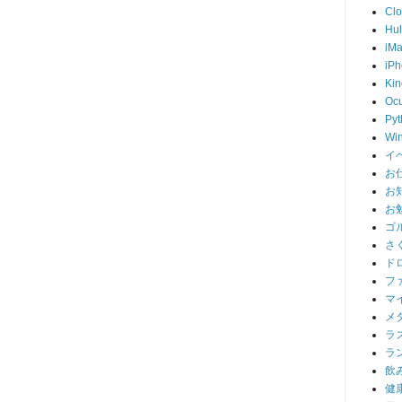
Cl
Hu
iM
iP
Kin
Ocu
Pyt
Wi
イ
お
お
お
ゴ
さ
ド
フ
マ
メ
ラ
ラ
飲
健