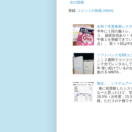
次の投稿
登録:
コメントの投稿 (Atom)
令和７年度春期シス
半年に１回の脳トレ。
う、 超絶自信あり！
午後１を突破できてい
点） 、 前々々回は午後
ソフトバンク光BBユニ
ここ２週間でコツコ
ンク光でレンタルして
年 使い続けているのが 
新の E-WMTA...
無念。。システムア
春に初受験したシステ
なーと思ったけど、甘
16.5%（元年度：1
様。ただコロナ禍でそも