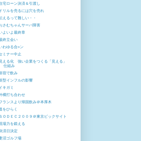
住宅ローン決済＆引渡し
ドリルを売るには穴を売れ
伝えるって難しい・・
おさむちゃんサーバ障害
いよいよ最終章
最終立会い
いわゆる合○ン
セミナー中止
見える化 強い企業をつくる「見える」
仕組み
新宿で飲み
新型インフルの影響
イキガミ
外構打ち合わせ
フランスより帰国飲み＠本厚木
道をひらく
ＳＯＤＥＣ２００９＠東京ビックサイト
現場力を鍛える
決済日決定
妻沼ゴルフ場