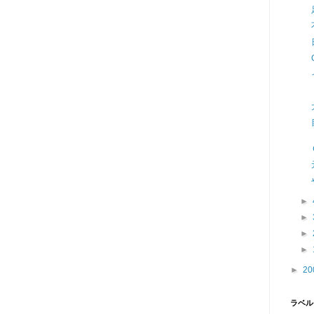
►
►
►
►
►
20
ラベル