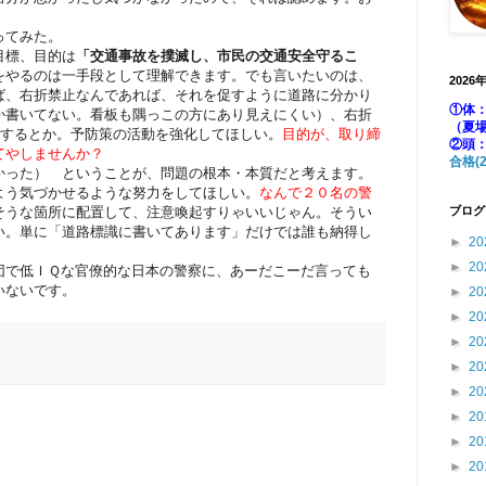
ってみた。
目標、目的は
「交通事故を撲滅し、市民の交通安全守るこ
をやるのは一手段として理解できます。でも言いたいのは、
2026
ば、右折禁止なんであれば、それを促すように道路に分かり
①体：
か書いてない。看板も隅っこの方にあり見えにくい）、右折
（夏
をするとか。予防策の活動を強化してほしい。
目的が、取り締
②頭
てやしませんか？
合格(2
かった） ということが、問題の根本・本質だと考えます。
よう気づかせるような努力をしてほしい。
なんで２０名の警
そうな箇所に配置して、注意喚起すりゃいいじゃん。そうい
ブログ
い。単に「道路標識に書いてあります」だけでは誰も納得し
►
20
►
20
団で低ＩＱな官僚的な日本の警察に、あーだこーだ言っても
いないです。
►
20
►
20
►
20
►
20
►
20
►
20
►
20
►
20