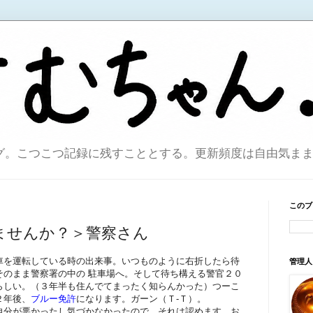
こつこつ記録に残すこととする。更新頻度は自由気ままで。sin
このブ
ませんか？＞警察さん
車を運転している時の出来事。いつものように右折したら待
管理人
そのまま警察署の中の 駐車場へ。そして待ち構える警官２０
らしい。（３年半も住んでてまったく知らんかった）つーこ
２年後、
ブルー免許
になります。ガーン（Ｔ-Ｔ）。
自分が悪かったし気づかなかったので、それは認めます。お