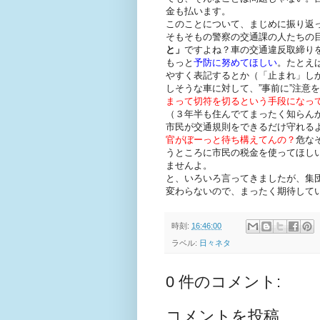
金も払います。
このことについて、まじめに振り返
そもそもの警察の交通課の人たちの
と」
ですよね？車の交通違反取締り
もっと
予防に努めてほしい
。たとえ
やすく表記するとか（「止まれ」し
しそうな車に対して、”事前に”注意
まって切符を切るという手段になっ
（３年半も住んでてまったく知らん
市民が交通規則をできるだけ守れる
官がぼーっと待ち構えてんの？
危な
うところに市民の税金を使ってほし
ませんよ。
と、いろいろ言ってきましたが、集
変わらないので、まったく期待して
時刻:
16:46:00
ラベル:
日々ネタ
0 件のコメント:
コメントを投稿