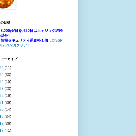
年の目標
8,000歩/日を月20日以上＋ジョグ継続
場以外）
：情報セキュリティ系資格１個→
CISSP
026/1/23)クリア！
 アーカイブ
26
(11)
25
(33)
24
(15)
23
(23)
22
(16)
21
(36)
20
(14)
19
(34)
18
(36)
17
(41)