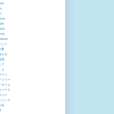
oud
lu
ac
hone
dle
lus
hon
ndows
ベント
仕事
知らせ
勉強
ルフ
くら
ローン
ァミリー
イホーム
タバース
ズパイ
ンニング
み会
康