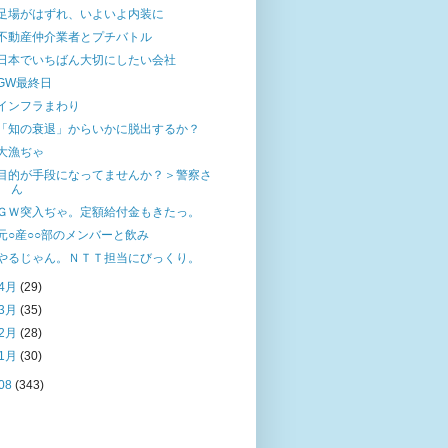
足場がはずれ、いよいよ内装に
不動産仲介業者とプチバトル
日本でいちばん大切にしたい会社
GW最終日
インフラまわり
「知の衰退」からいかに脱出するか？
大漁ぢゃ
目的が手段になってませんか？＞警察さ
ん
ＧＷ突入ぢゃ。定額給付金もきたっ。
元○産○○部のメンバーと飲み
やるじゃん。ＮＴＴ担当にびっくり。
4月
(29)
3月
(35)
2月
(28)
1月
(30)
08
(343)