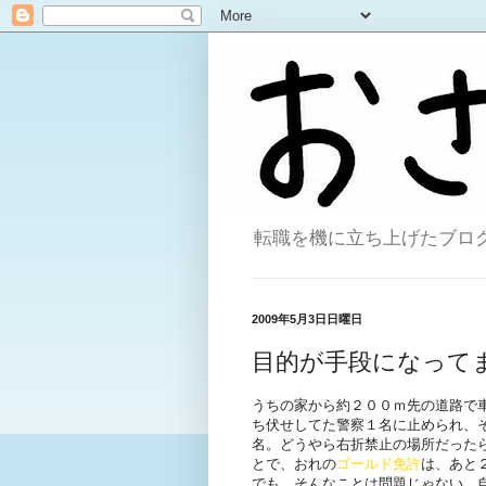
転職を機に立ち上げたブログ。
2009年5月3日日曜日
目的が手段になって
うちの家から約２００ｍ先の道路で
ち伏せしてた警察１名に止められ、
名。どうやら右折禁止の場所だった
とで、おれの
ゴールド免許
は、あと
でも、そんなことは問題じゃない。