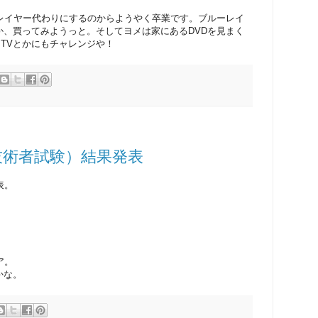
プレイヤー代わりにするのからようやく卒業です。ブルーレイ
か、買ってみようっと。そしてヨメは家にあるDVDを見まく
A TVとかにもチャレンジや！
技術者試験）結果発表
表。
ア。
かな。