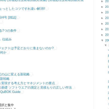
►
20
►
20
ょっとしたコツですれ違い解消!!
►
20
5/4号 [雑誌]
►
20
►
20
►
20
る7つの条件
►
20
」仕組み
▼
20
▼
ジェクトは予定どおりに進まないのか?
は何か
宝の山に変える新戦略
す新戦略
を実現する考え方とマネジメントの要点
の基礎 ソフトウエアの測定と見積もりの正しい作法
OK Guide
選択と集中