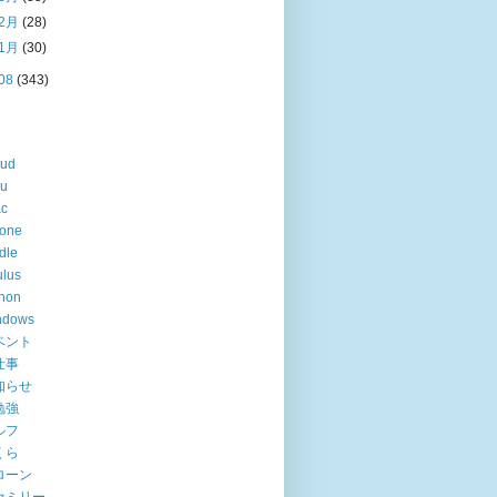
2月
(28)
1月
(30)
08
(343)
oud
lu
ac
hone
dle
lus
hon
ndows
ベント
仕事
知らせ
勉強
ルフ
くら
ローン