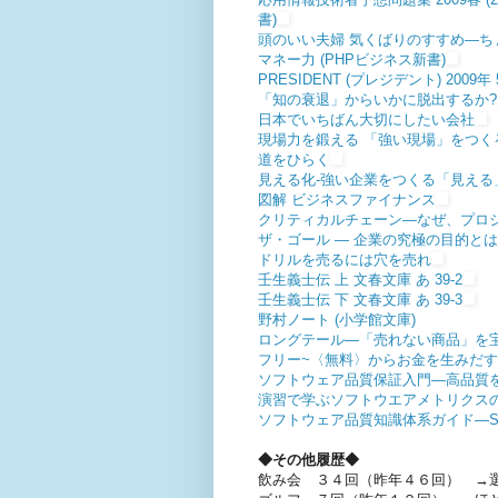
書)
頭のいい夫婦 気くばりのすすめ―ち
マネー力 (PHPビジネス新書)
PRESIDENT (プレジデント) 2009年 
「知の衰退」からいかに脱出するか?
日本でいちばん大切にしたい会社
現場力を鍛える 「強い現場」をつく
道をひらく
見える化-強い企業をつくる「見える
図解 ビジネスファイナンス
クリティカルチェーン―なぜ、プロ
ザ・ゴール ― 企業の究極の目的と
ドリルを売るには穴を売れ
壬生義士伝 上 文春文庫 あ 39-2
壬生義士伝 下 文春文庫 あ 39-3
野村ノート (小学館文庫)
ロングテール―「売れない商品」を
フリー~〈無料〉からお金を生みだ
ソフトウェア品質保証入門―高品質
演習で学ぶソフトウエアメトリクス
ソフトウェア品質知識体系ガイド―SQuB
◆その他履歴
◆
飲み会 ３４回（昨年４６回） →