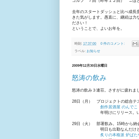
ゴルフ ７回（昨年１２回） →ほ
去年のスタートダッシュと比べ成長
きた気がします。愚直に、継続は力
ださい！
ということで、よいお年を。
時刻:
17:37:00
0 件のコメント:
ラベル:
お知らせ
2009年12月30日水曜日
怒涛の飲み
怒涛の飲み３連荘。さすがに疲れまし
28日（月） プロジェクトの総合テ
創作居酒屋 のんでこ
年明けにリリース。いよい
29日（火） 部署飲み。15時から
明日も出勤なんだけどね
炙りの本格派 炉ばた