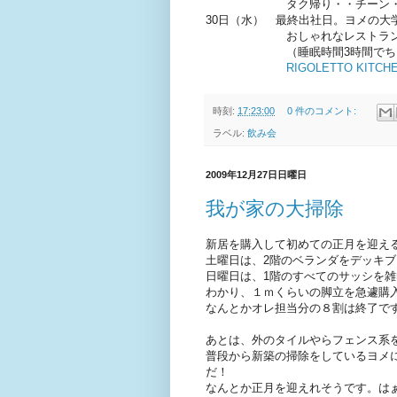
タク帰り・・チーン・
30日（水） 最終出社日。ヨメの大
おしゃれなレストランで
（睡眠時間3時間でちょい
RIGOLETTO KITCH
時刻:
17:23:00
0 件のコメント:
ラベル:
飲み会
2009年12月27日日曜日
我が家の大掃除
新居を購入して初めての正月を迎え
土曜日は、2階のベランダをデッキ
日曜日は、1階のすべてのサッシを
わかり、１ｍくらいの脚立を急遽購
なんとかオレ担当分の８割は終了で
あとは、外のタイルやらフェンス系
普段から新築の掃除をしているヨメ
だ！
なんとか正月を迎えれそうです。はぁ