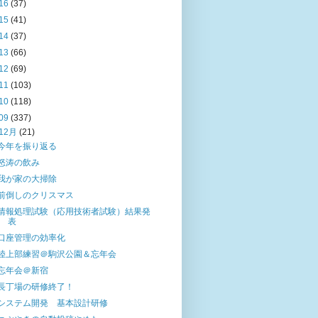
16
(37)
15
(41)
14
(37)
13
(66)
12
(69)
11
(103)
10
(118)
09
(337)
12月
(21)
今年を振り返る
怒涛の飲み
我が家の大掃除
前倒しのクリスマス
情報処理試験（応用技術者試験）結果発
表
口座管理の効率化
陸上部練習＠駒沢公園＆忘年会
忘年会＠新宿
長丁場の研修終了！
システム開発 基本設計研修