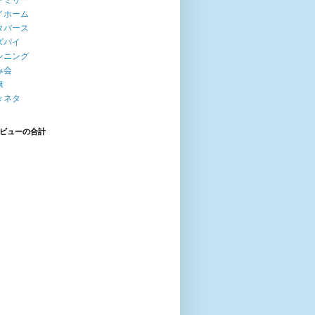
ァミリー
イホーム
タバース
ズパイ
ンニング
み会
康
々ネタ
ビューの合計