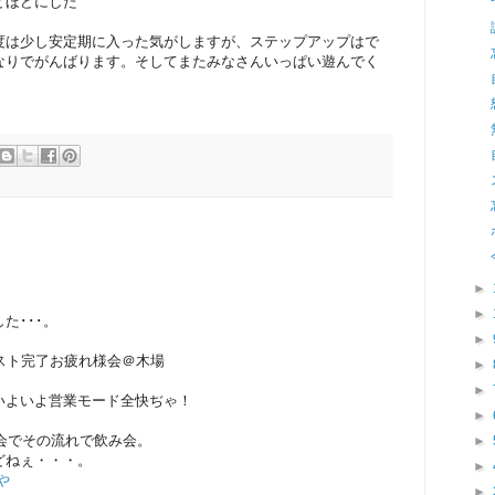
どほどにした
度は少し安定期に入った気がしますが、ステップアップはで
なりでがんばります。そしてまたみなさんいっぱい遊んでく
►
►
た･･･。
►
スト完了お疲れ様会＠木場
►
►
よ営業モード全快ぢゃ！
►
納会でその流れで飲み会。
►
ぇ・・・。
►
や
►