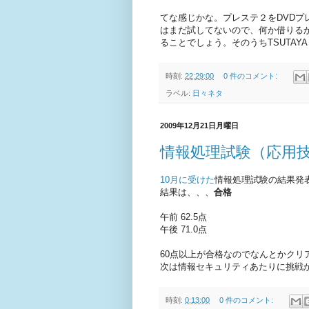
てな感じかな。プレステ２をDVD
はまだ試してないので、何か借りる
ることでしょう。そのうちTSUTAY
時刻:
22:29:00
0 件のコメント:
ラベル:
日々ネタ
2009年12月21日月曜日
情報処理試験（応用
10月に受けた
情報処理試験の結果発
結果は、、、
合格
午前 62.5点
午後 71.0点
60点以上が合格なのでなんとかクリ
次は情報セキュリティあたりに挑戦
時刻:
0:13:00
0 件のコメント: