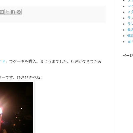
フ
マ
メ
ラ
ラ
飲
健
日
ページ
イド
」でケーキを購入。まじうまでした。行列ができてたみ
リーです。ひさびさやね！