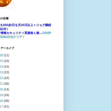
年の目標
8,000歩/日を月20日以上＋ジョグ継続
場以外）
：情報セキュリティ系資格１個→
CISSP
026/1/23)クリア！
 アーカイブ
26
(11)
25
(33)
24
(15)
23
(23)
22
(16)
21
(36)
20
(14)
19
(34)
18
(36)
17
(41)