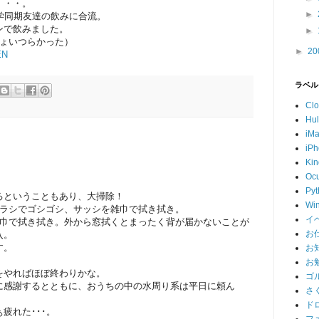
・・。
►
学同期友達の飲みに合流。
飲みました。
►
つらかった）
►
20
EN
ラベル
Cl
Hu
iM
iP
Kin
Ocu
Pyt
るということもあり、大掃除！
Wi
ブラシでゴシゴシ、サッシを雑巾で拭き拭き。
イ
雑巾で拭き拭き。外から窓拭くとまったく背が届かないことが
お
入。
す。
お
お
をやればほぼ終わりかな。
ゴ
に感謝するとともに、おうちの中の水周り系は平日に頼ん
さ
ド
疲れた･･･。