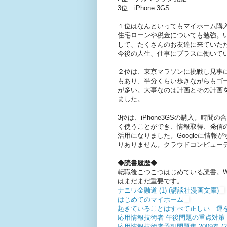
3位 iPhone 3GS
１位はなんといってもマイホーム購
住宅ローンや税金についても勉強。
して、たくさんのお友達に来ていた
今後の人生、仕事にプラスに働いて
２位は、東京マラソンに挑戦し見事に完
もあり、半分くらい歩きながらもゴ
が多い。大事なのは計画とその計画
ました。
3位は、iPhone3GSの購入。時間の
く使うことができ、情報取得、発信
活用になりました。Googleに情
りありません。クラウドコンピュー
◆読書履歴◆
転職後こつこつはじめている読書。W
はまだまだ重要です。
ナニワ金融道 (1) (講談社漫画文庫)
はじめてのマイホーム
起きていることはすべて正しい―運
応用情報技術者 午後問題の重点対策〈
応用情報技術者予想問題集 2009春 (