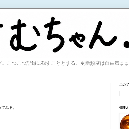
こつこつ記録に残すこととする。更新頻度は自由気ままで。sin
このブ
ってみる。
管理人