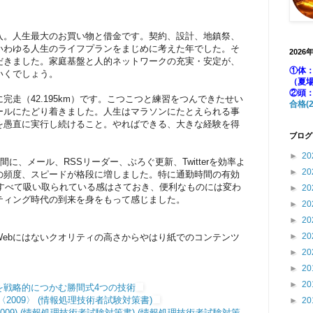
入。人生最大のお買い物と借金です。契約、設計、地鎮祭、
いわゆる人生のライフプランをまじめに考えた年でした。そ
2026
だきました。家庭基盤と人的ネットワークの充実・安定が、
①体：
いくでしょう。
（夏
②頭
走（42.195km）です。こつこつと練習をつんできたせい
合格(2
ールにたどり着きました。人生はマラソンにたとえられる事
を愚直に実行し続けること。やればできる、大きな経験を得
ブログ
►
20
合間に、メール、RSSリーダー、ぶろぐ更新、Twitterを効率よ
►
20
の頻度、スピードが格段に増しました。特に通勤時間の有効
報がすべて吸い取られている感はさておき、便利なものには変わ
►
20
ティング時代の到来を身をもって感じました。
►
20
►
20
►
20
ebにはないクオリティの高さからやはり紙でのコンテンツ
►
20
►
20
►
20
を戦略的につかむ勝間式4つの技術
2009〉 (情報処理技術者試験対策書)
►
20
2009) (情報処理技術者試験対策書) (情報処理技術者試験対策