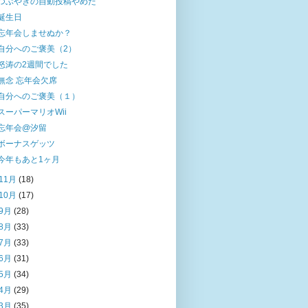
つぶやきの自動投稿やめた
誕生日
忘年会しませぬか？
自分へのご褒美（2）
怒涛の2週間でした
無念 忘年会欠席
自分へのご褒美（１）
スーパーマリオWii
忘年会@汐留
ボーナスゲッツ
今年もあと1ヶ月
11月
(18)
10月
(17)
9月
(28)
8月
(33)
7月
(33)
6月
(31)
5月
(34)
4月
(29)
3月
(35)