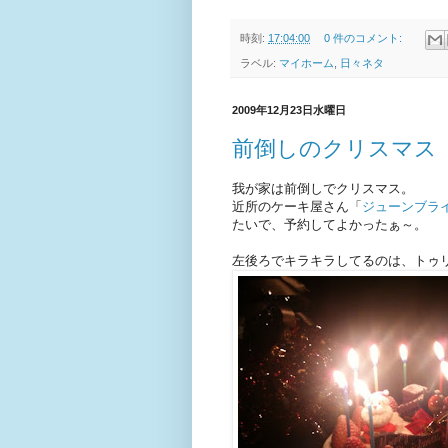
時刻:
17:04:00
0 件のコメント:
ラベル:
マイホーム
,
日々ネタ
2009年12月23日水曜日
前倒しのクリスマス
我が家は前倒しでクリスマス。
近所のケーキ屋さん「
ジューンブラ
たいで、予約してよかったぁ～。
左後ろでキラキラしてるのは、トゥ