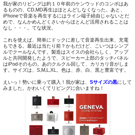
我が家のリビングは約１０年前のケンウッドのコンポはあ
るものの、CD,MD再生はほとんどしなくなった。あと、
iPhoneで音楽を再生するにはライン端子経由じゃないとだ
めで、なんかめんどくさいからほとんど活用されることは
なし・・・。てな状況。
これを使えば、簡単にドックに差して音楽再生出来、充電
もできる。最近は当たり前？かもだけど、こいつはシンプ
ルでクールなんです。製造はスイスの会社らしく、アップ
ルと共同開発したようで、スピーカー上部のタッチパネル
はiPodそのもの。あのクルクル回して、カリカリ音がしま
す。サイズは、S,M,L,XL。色は、赤、白、黒と豊富です。
えいっ！勢いに乗って購入！我が家は、
Sサイズの黒
にして
みました。かわいくてリビングに合いますね！