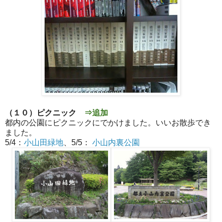
（１０）ピクニック
⇒追加
都内の公園にピクニックにでかけました。いいお散歩でき
ました。
5/4：
小山田緑地
、5/5：
小山内裏公園