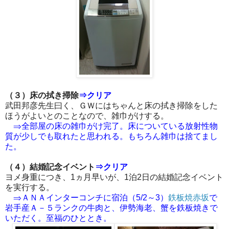
（３）床の拭き掃除
⇒クリア
武田邦彦先生曰く、ＧＷにはちゃんと床の拭き掃除をした
ほうがよいとのことなので、雑巾がけする。
⇒全部屋の床の雑巾がけ完了。床についている放射性物
質が少しでも取れたと思われる。もちろん雑巾は捨てまし
た。
（４）結婚記念イベント
⇒クリア
ヨメ身重につき、1ヵ月早いが、1泊2日の結婚記念イベント
を実行する。
⇒ＡＮＡインターコンチに宿泊（5/2～3）
鉄板焼赤坂
で
岩手産Ａ－５ランクの牛肉と、伊勢海老、蟹を鉄板焼きで
いただく。至福のひととき。