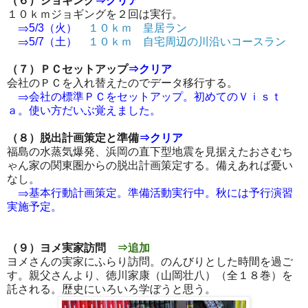
（６）ジョギング
⇒クリア
１０ｋｍジョギングを２回は実行。
⇒5/3（火）
１０ｋｍ 皇居ラン
⇒5/7（土）
１０ｋｍ 自宅周辺の川沿いコースラン
（７）ＰＣセットアップ
⇒クリア
会社のＰＣを入れ替えたのでデータ移行する。
⇒会社の標準ＰＣをセットアップ。初めてのＶｉｓｔ
ａ。使い方だいぶ覚えました。
（８）脱出計画策定と準備
⇒クリア
福島の水蒸気爆発、浜岡の直下型地震を見据えたおさむち
ゃん家の関東圏からの脱出計画策定する。備えあれば憂い
なし。
⇒基本行動計画策定。準備活動実行中。秋には予行演習
実施予定。
（９）ヨメ実家訪問
⇒追加
ヨメさんの実家にふらり訪問。のんびりとした時間を過ご
す。親父さんより、徳川家康（山岡壮八）（全１８巻）を
託される。歴史にいろいろ学ぼうと思う。