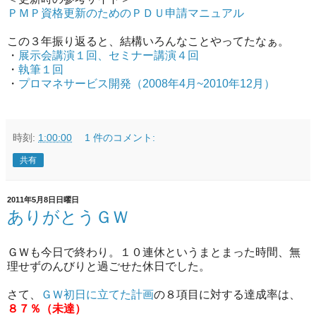
ＰＭＰ資格更新のためのＰＤＵ申請マニュアル
この３年振り返ると、結構いろんなことやってたなぁ。
・
展示会講演１回、セミナー講演４回
・
執筆１回
・
プロマネサービス開発（2008年4月~2010年12月）
時刻:
1:00:00
1 件のコメント:
共有
2011年5月8日日曜日
ありがとうＧＷ
ＧＷも今日で終わり。１０連休というまとまった時間、無
理せずのんびりと過ごせた休日でした。
さて、
ＧＷ初日に立てた計画
の８項目に対する達成率は、
８７％（未達）