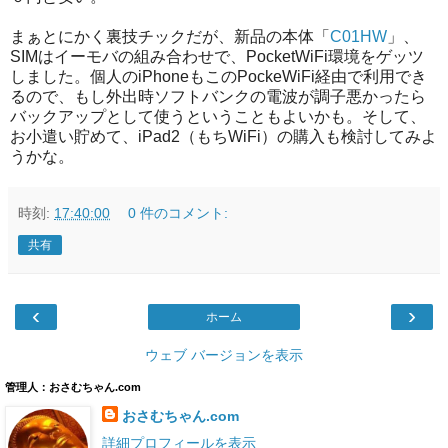
まぁとにかく裏技チックだが、新品の本体「
C01HW
」、
SIMはイーモバの組み合わせで、PocketWiFi環境をゲッツ
しました。個人のiPhoneもこのPockeWiFi経由で利用でき
るので、もし外出時ソフトバンクの電波が調子悪かったら
バックアップとして使うということもよいかも。そして、
お小遣い貯めて、iPad2（もちWiFi）の購入も検討してみよ
うかな。
時刻:
17:40:00
0 件のコメント:
共有
‹
›
ホーム
ウェブ バージョンを表示
管理人：おさむちゃん.com
おさむちゃん.com
詳細プロフィールを表示