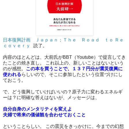
日本復興計画 Ｊａｐａｎ；Ｔｈｅ Ｒｏａｄ ｔｏ Ｒｅ
ｃｏｖｅｒｙ
読了。
内容のほとんどは、大前氏がBBT（Youtube）で提言してき
たことの焼き直し。 これ以上の、新しいことはないという
のが感想。
この本を買うことで、１３７円分が震災復興に
使われる
らしいので、そこに参加したという位置づけにし
ておこう。
で、どう復興していけばいいの？原子力に変わるエネルギ
ーは？に明確な答えはないが、メッセージは、
自分自身のメンタリティを変えよ
夫婦で将来の価値観を合わせておくこと
ということらしい。 この震災をきっかけに、今までの幻想