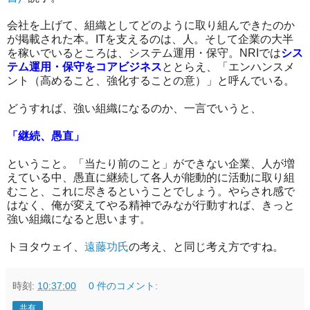
会社を上げて、組織としてどのように取り組んできたのか
が掲載された本。ITを支えるのは、人。そして企業の大半
を稼いでいるところは、システム運用・保守。NRIでは
シス
テム運用・保守をコアビジネス
ととらえ、「エンハンスメ
ント（高めること、強化することの意）」と呼んでいる。
どうすれば、強い組織になるのか、一言でいうと、
「継続、愚直」
ということ。「当たり前のこと」ができない企業、人が増
えている中、愚直に継続して各人が能動的に活動に取り組
むこと、これに尽きるということでしょう。やらされ感で
はなく、俺が変えてやる精神でみなが行動すれば、きっと
強い組織になると思います。
トヨタウェイ、
遠藤功氏
の考え、と同じ考え方ですね。
時刻:
10:37:00
0 件のコメント:
共有