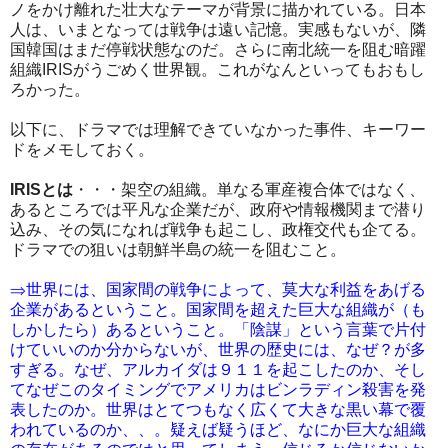
ノをかけ離れた壮大なテーマが背景に描かれている。日本
人は、いまとなっては戦争は遠い記憶。実感もないが、隣
国韓国はまだ停戦状態なのだ。さらに南北統一を阻む暗躍
組織IRISがうごめく世界観。これがなんといってもおもし
ろかった。
以下に、ドラマでは理解できていなかった事件、キーワー
ドをメモしておく。
IRISとは
・・・架空の組織。単なる軍産複合体ではなく、
あるところでは平凡な企業だが、政府や情報機関まで潜り
込み、その気になれば戦争も起こし、政権交代も企てる。
ドラマでの狙いは朝鮮半島の統一を阻むこと。
⇒世界には、国家間の戦争によって、莫大な利益をあげる
企業があるということ。国家間を超えた巨大な組織が（も
しかしたら）あるということ。「陰謀」という言葉で片付
けていいのか分からないが、世界の歴史には、なぜ？が多
すぎる。なぜ、アルカイダは９１１を起こしたのか、そし
てなぜこのタイミングでアメリカはビンラディン殺害を発
表したのか。世界はとてつもなく広くて大きな黒い幕で覆
われているのか、、。疑えば疑うほど、なにか巨大な組織