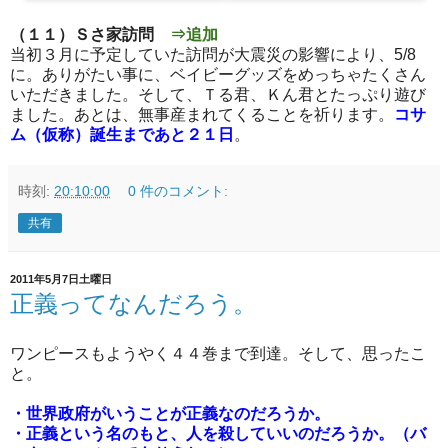
（１１）Ｓさ家訪問
⇒追加
当初３月に予定していた訪問が大震災の影響により、5/8
に。ありがたい事に、ベイビーグッズをめっちゃたくさん
いただきました。そして、Ｔる君、Ｋん君とたっぷり遊び
ました。あとは、無事産まれてくることを祈ります。
コサ
ム（仮称）誕生まであと２１日
。
時刻:
20:10:00
0 件のコメント:
共有
2011年5月7日土曜日
正義ってなんだろう。
ワンピースもようやく４４巻まで到達。そして、思ったこ
と。
・世界政府がいうことが正義なのだろうか。
・正義という名のもと、人を殺していいのだろうか。（バ