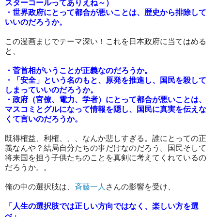
スターコールってありえね～）
・世界政府にとって都合が悪いことは、歴史から排除して
いいのだろうか。
この漫画まじでテーマ深い！これを日本政府に当てはめる
と、
・菅首相がいうことが正義なのだろうか。
・「安全」という名のもと、原発を推進し、国民を殺して
しまっていいのだろうか。
・政府（官僚、電力、学者）にとって都合が悪いことは、
マスコミとグルになって情報を隠し、国民に真実を伝えな
くて言いのだろうか。
既得権益、利権、、、なんか悲しすぎる。誰にとっての正
義なんや？結局自分たちの事だけなのだろう。国民そして
将来国を担う子供たちのことを真剣に考えてくれているの
だろうか。。
俺の中の選択肢は、
斉藤一人
さんの影響を受け、
「人生の選択肢では正しい方向ではなく、楽しい方を選
べ」