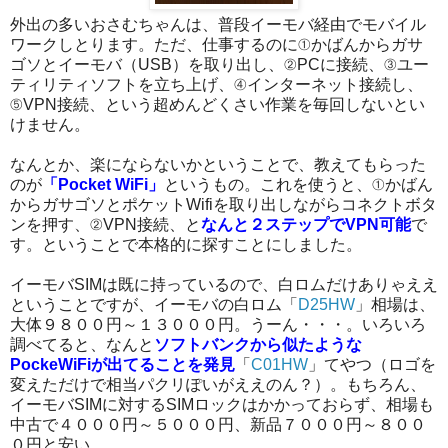
外出の多いおさむちゃんは、普段イーモバ経由でモバイル
ワークしとります。ただ、仕事するのに①かばんからガサ
ゴソとイーモバ（USB）を取り出し、②PCに接続、③ユー
ティリティソフトを立ち上げ、④インターネット接続し、
⑤VPN接続、という超めんどくさい作業を毎回しないとい
けません。
なんとか、楽にならないかということで、教えてもらった
のが
「Pocket WiFi」
というもの。これを使うと、①かばん
からガサゴソとポケットWifiを取り出しながらコネクトボタ
ンを押す、②VPN接続、と
なんと２ステップでVPN可能
で
す。ということで本格的に探すことにしました。
イーモバSIMは既に持っているので、白ロムだけありゃええ
ということですが、イーモバの白ロム「
D25HW
」相場は、
大体９８００円～１３０００円。うーん・・・。いろいろ
調べてると、なんと
ソフトバンクから似たような
PockeWiFiが出てることを発見
「
C01HW
」てやつ（ロゴを
変えただけで相当パクリぽいがええのん？）。もちろん、
イーモバSIMに対するSIMロックはかかっておらず、相場も
中古で４０００円～５０００円、新品７０００円～８００
０円と安い。