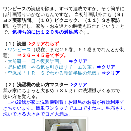
ワンピースの読破を除き、すべて達成ですが、そう簡単に
は計画通りいかないもんですな。 当初計画以外にも
（９）
ヨメ実家訪問、（１０）ピクニック、（１１）Ｓさ家訪
問
、を実行し、家族・お友達との時間も取れたということ
で、
気持ち的には１２０％の満足感
です。
（１）読書
⇒クリアならず
・
ワンピース
（現在、まだ２６巻。６１巻までなんとか制
覇）
⇒２６～４５巻でギブ。
・
大前研一「日本復興計画」
⇒クリア
・
野村総研「やる気を引き出すチーム改革」
⇒クリア
・
李泳采「ＩＲＩＳでわかる朝鮮半島の危機」
⇒クリア
（２）洗濯機の使い方マスター
⇒クリア
我が家にちょっと大きめ（８ｋｇ）の洗濯機がくるので、
使い方を覚える。
⇒4/29我が家に洗濯機到着！お風呂のお湯が有効利用で
きちゃいます。簡単ワンタッチでエコですね～。毛布も丸
洗いできる大きさでヨメ大満足。