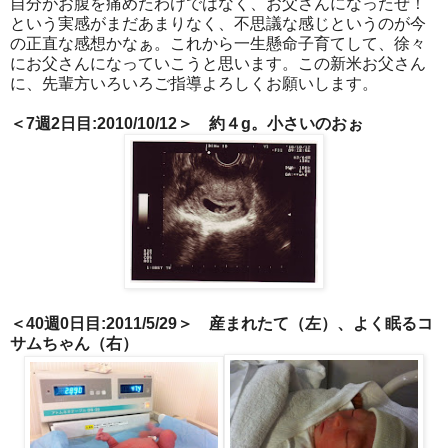
自分がお腹を痛めたわけではなく、お父さんになったぜ！
という実感がまだあまりなく、不思議な感じというのが今
の正直な感想かなぁ。これから一生懸命子育てして、徐々
にお父さんになっていこうと思います。この新米お父さん
に、先輩方いろいろご指導よろしくお願いします。
＜7週2日目:2010/10/12
＞ 約４g。小さいのおぉ
＜40週0日目:2011/5/29＞ 産まれたて（左）、よく眠るコ
サムちゃん（右）