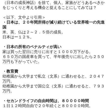
（日本の成長神話）を捨て、個人、家族がどうあるべきか
をじっくりと考える機会と捉えることにしてみては？
＜以下、文中より引用＞
・日本は、２０年間所得が減り続けている世界唯一の先進
国
米、英、仏は２～２．５倍の成長。
日本はー１２％。
・日本の所有のペナルティが高い
家は買った翌日に売りに出すと１０００万下がる。
６５０万の国産車を買って、半年後売りに出したら２５０
万円も下がっていた。
・教育費
幼稚園から大学まで私立（文系）に通わせると、２０４７
万円。
幼稚園から大学まで国公立（文系）に通わせると、７９３
万円。
・セカンドライフの自由時間は、８００００時間
１日１２時間自由で２０年続くと８００００時間。