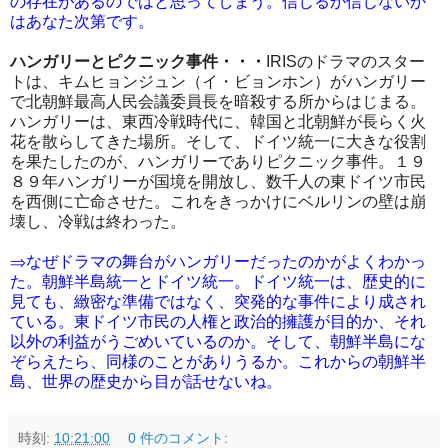
の存在があるのではと思ってしまう。信じるか信じないか
はあなた次第です。
ハンガリーとピクニック事件・・・
IRISのドラマのスター
トは、キムヒョンジュン（イ・ビョンホン）がハンガリー
で北朝鮮最高人民会議委員長を暗殺する所からはじまる。
ハンガリーは、東西冷戦時代に、韓国と北朝鮮が長らく火
花を散らしてきた場所。そして、ドイツ統一に大きな役割
を果たしたのが、ハンガリーでありピクニック事件。１９
８９年ハンガリーが国境を開放し、数千人の東ドイツ市民
を西側に亡命させた。これをきっかけにベルリンの壁は崩
壊し、冷戦は終わった。
⇒なぜドラマの舞台がハンガリーだったのかがよくわかっ
た。朝鮮半島統一とドイツ統一。ドイツ統一は、歴史的に
見ても、緻密な準備ではなく、突発的な事件により成され
ている。東ドイツ市民の人権と政治的擁護が目的か、それ
以外の利益がうごめいているのか。そして、朝鮮半島にな
ぞらえたら、同様のことがありうるか。これからの朝鮮半
島、世界の歴史から目が話せないね。
時刻:
10:21:00
0 件のコメント: