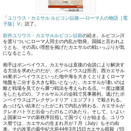
「
ユリウス・カエサル ルビコン以後──ローマ人の物語［電
子版］V
」読了。
前作ユリウス・カエサルルビコン以前
の続き。ルビコン川
を渡りついにローマ人同士の内乱が勃発。国賊と言われよ
うとも、その高い理想を掲げたカエサルの戦いっぷりが気
になるところ。
相手はポンペイウス。カエサルは直接の会談により解決す
る方法を求めたのだが、ポンペイウスは拒否。西カエサル
vs東ポンペイウスといった地中海を大きくとりまくローマ
地盤を二分する大きな戦いとなった。カエサルが凄いのは
敵と戦場を見てから勝つ戦法を考えられる点。一度は撤退
をしたものの、ファルサルスの会戦で見事勝利。逃げたポ
ンペイウスはアレクサンドリア（エジプト）で殺される。
あっけない結末だったがこれで内乱が終わる。カエサルが
クレオパトラと出会ったのもこのあたり。そして、いよい
よ国家ローマの新秩序目指して国づくりが始まる。ユリウ
ス暦では、カエサルの生まれ月が７月（July）もその由
来。その改革の最中紀元前44年3月15日カエサル暗殺（55