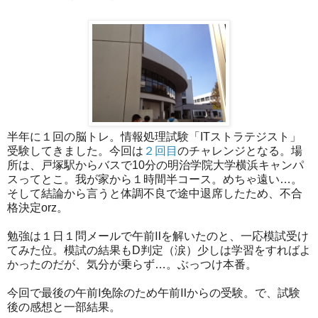
半年に１回の脳トレ。情報処理試験「ITストラテジスト」
受験してきました。今回は
２回目
のチャレンジとなる。場
所は、戸塚駅からバスで10分の明治学院大学横浜キャンパ
スってとこ。我が家から１時間半コース。めちゃ遠い…。
そして結論から言うと体調不良で途中退席したため、不合
格決定orz。
勉強は１日１問メールで午前Ⅱを解いたのと、一応模試受け
てみた位。模試の結果もD判定（涙）少しは学習をすればよ
かったのだが、気分が乗らず…。ぶっつけ本番。
今回で最後の午前Ⅰ免除のため午前Ⅱからの受験。で、試験
後の感想と一部結果。