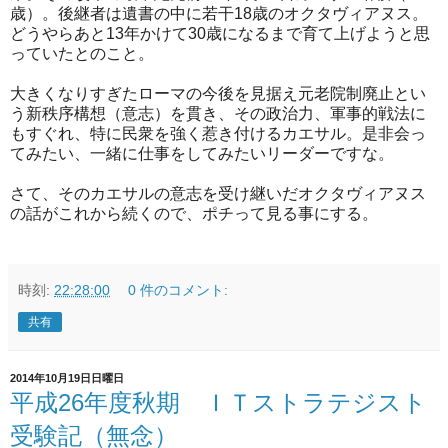
歳）。後継者は遺書の中に若干18歳のオクタヴィアヌス。
どうやらあと13年かけて30歳になるまで育て上げようと思
っていたとのこと。
大きくなりすぎたローマの今後を見据え元老院制廃止とい
う新秩序構想（意志）を貫き、その政治力、軍事的戦法に
もすぐれ、特に民衆を強く惹き付けるカエサル。是非会っ
てみたい、一緒に仕事をしてみたいリーダーですな。
さて、そのカエサルの意志を受け継いだオクタヴィアヌス
の話がこれから続くので、ポチって見る事にする。
時刻:
22:28:00
0 件のコメント:
共有
2014年10月19日日曜日
平成26年度秋期 ＩＴストラテジスト
受験記（無念）