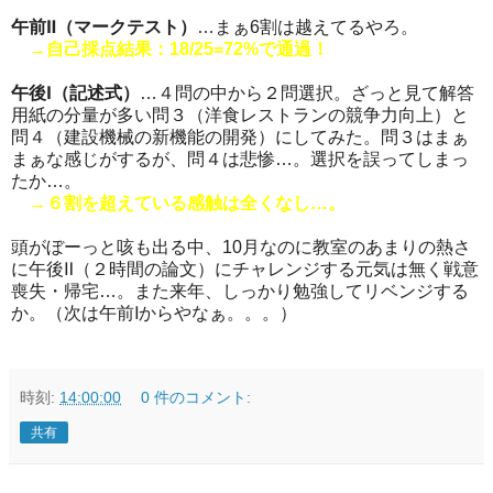
午前Ⅱ（マークテスト）
…まぁ6割は越えてるやろ。
→自己採点結果：18/25=72%で通過！
午後Ⅰ（記述式）
…４問の中から２問選択。ざっと見て解答
用紙の分量が多い問３（洋食レストランの競争力向上）と
問４（建設機械の新機能の開発）にしてみた。問３はまぁ
まぁな感じがするが、問４は悲惨…。選択を誤ってしまっ
たか…。
→６割を超えている感触は全くなし…。
頭がぼーっと咳も出る中、10月なのに教室のあまりの熱さ
に午後Ⅱ（２時間の論文）にチャレンジする元気は無く戦意
喪失・帰宅…。また来年、しっかり勉強してリベンジする
か。（次は午前Ⅰからやなぁ。。。）
時刻:
14:00:00
0 件のコメント:
共有