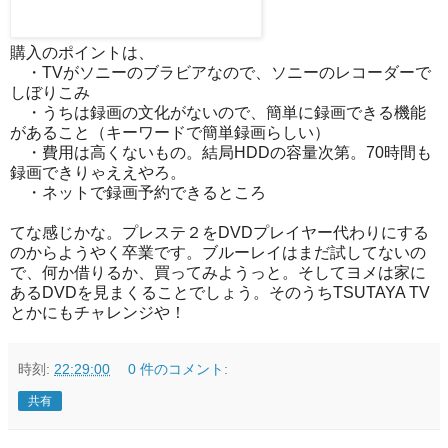
購入のポイントは、
・TVがソニーのブラビアなので、ソニーのレコーダーで
しぼりこみ
・うちは録画の文化がないので、簡単に録画できる機能
があること（キーワードで簡単録画らしい）
・費用は高くないもの。結局HDDの容量次第。70時間も
録画できりゃええやろ。
・ネットで録画予約できるところ
てな感じかな。プレステ２をDVDプレイヤー代わりにする
のからようやく卒業です。ブルーレイはまだ試してないの
で、何か借りるか、買ってみようっと。そしてヨメは家に
あるDVDを見まくることでしょう。そのうちTSUTAYA TV
とかにもチャレンジや！
時刻:
22:29:00
0 件のコメント:
共有