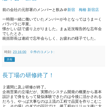
前の会社の元部署のメンバーと飲み＠
新宿 梅椿 新宿店
一時期一緒に働いていたメンバーが今となってはうまーく
バラバラに卒業。
懐かしい話で盛り上がりました。まぁ近況報告的な忘年会
でしたとさ。
統括部長は連続で忘年会らしく、お疲れの様子でした。
時刻:
23:16:00
0 件のコメント:
共有
長丁場の研修終了！
２週間に及ぶ研修が終了。
企画営業の立場だが、実際のシステム開発の概要から基本
設計まで身をもって疑似体験できたのは今後に活かされる
だろう。やっぱ大事なのは上流の工程で品質を作りこむこ
と。その場しのぎでの設計では、後工程やリリース後に大