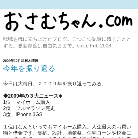
転職を機に立ち上げたブログ。こつこつ記録に残すことと
する。更新頻度は自由気ままで。since Feb-2008
2009年12月31日木曜日
今年を振り返る
今日は大晦日。２００９年を振り返ってみる。
◆2009年の３大ニュース
◆
1位 マイホーム購入
2位 フルマラソン完走
3位 iPhone 3GS
１位はなんといってもマイホーム購入。人生最大のお買い
物と借金です。契約、設計、地鎮祭、住宅ローンや税金に