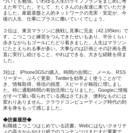
ついても勉強。いわゆる人生のライフプランをまじめに考
えた年でした。そして、たくさんのお友達に来ていただき
ました。家庭基盤と人的ネットワークの充実・安定が、今
後の人生、仕事にプラスに働いていくでしょう。
２位は、東京マラソンに挑戦し見事に完走（42.195km）で
す。こつこつと練習をつんできたせいもあり、半分くらい
歩きながらもゴールにたどり着きました。人生はマラソン
にたとえられる事が多い。大事なのは計画とその計画を愚
直に実行し続けること。やればできる、大きな経験を得ま
した。
3位は、iPhone3GSの購入。時間の合間に、メール、RSS
リーダー、ぶろぐ更新、Twitterを効率よく使うことがで
き、情報取得、発信の頻度、スピードが格段に増しまし
た。特に通勤時間の有効活用になりました。Googleに情報
がすべて吸い取られている感はさておき、便利なものには
変わりありません。クラウドコンピューティング時代の到
来を身をもって感じました。
◆読書履歴◆
転職後こつこつはじめている読書。Webにはないクオリテ
ィの高さからやはり紙でのコンテンツはまだまだ重要で