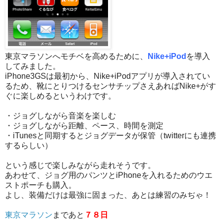
東京マラソンへモチベを高めるために、
Nike+iPod
を導入
してみました。
iPhone3GSは最初から、Nike+iPodアプリが導入されてい
るため、靴にとりつけるセンサチップさえあればNike+がす
ぐに楽しめるというわけです。
・ジョグしながら音楽を楽しむ
・ジョグしながら距離、ペース、時間を測定
・iTunesと同期するとジョグデータが保管（twitterにも連携
するらしい）
という感じで楽しみながら走れそうです。
あわせて、ジョグ用のパンツとiPhoneを入れるためのウエ
ストポーチも購入。
よし、装備だけは最強に固まった、あとは練習のみぢゃ！
東京マラソン
まであと
７８日