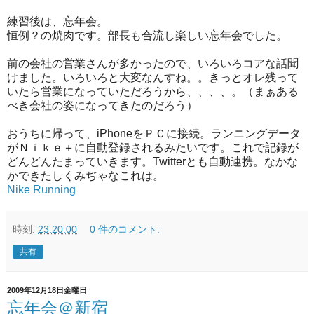
練習後は、忘年会。
恒例？の焼肉です。部長も合流し楽しい忘年会でした。
前の会社の営業さんが多かったので、いろいろコアな話聞
けました。いろいろと大変なんすね。。きっとオレ残って
いたら営業になっていただろうから、、、、。（まぁある
べき会社の姿になってきたのだろう）
おうちに帰って、iPhoneをＰＣに接続。ランニングデータ
がＮｉｋｅ＋に自動登録されるみたいです。これで記録が
どんどんたまっていきます。Twitterとも自動連携。なかな
かできたしくみぢゃなこれは。
Nike Running
時刻:
23:20:00
0 件のコメント:
共有
2009年12月18日金曜日
忘年会＠新宿