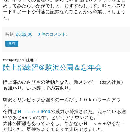
めしてみたらいかがでしょ。おすすめします。IDとパスワ
ードをノートや付箋に記録なんてことから卒業しましょう
ね。
時刻:
20:52:00
0 件のコメント:
共有
2009年12月19日土曜日
陸上部練習＠駒沢公園＆忘年会
陸上部のひさびさの活動となる。新メンバー（新入社員）
も加わり、いい感じでの若返り。
駒沢オリンピック公園をのーんびり１０ｋｍワークアウ
ト。
今回は
Ｎｉｋｅ＋iPod
の威力が発揮された。走っている途
中であと●●ｋｍです。というアナウンスも。
大体の距離もあっているし、なかなかＮｉｋｅ＋やるな！
と思った。気持ちよく１０ｋｍ走破できました。