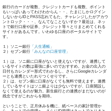
銀行のカードが複数、クレジットカードも複数、ポイント
もいっぱいあってわけわからん・・、たまにしかログイン
しないからIDとPASS忘れてもた、チャレンジしたがアカウ
ントロック・・・、なんてなことないすか？最近は、ネッ
トで銀行口座や証券、クレジット等々とりまとめてくれる
サイトがあるんです。いわゆる口座のポータルサイトで
す。
１）ソニー銀行
「人生通帳」
２）セブン銀行
「みんなの口座管理」
１）は、ソニ銀に口座がないと使えないですが、連携して
いるサイトの数は最強に多いのでおすすめ。お金の出入の
日付もカレンダー形式でわかるし、さらにGoogleカレンダ
ーとも連携といたれりつくせりです。
２）は、セブン銀に口座がなくても無料で使えます。連携
しているサイトはソニ銀よりは少ないですが、口座開設し
なくて使えるのが魅力。新生銀行との連携がまだないのが
残念ですがこれからを期待。
ということで、正月休みを機に、紙ベースの家計管理か
ら、ネットでの管理へ。さらにID管理はネットでとりまと