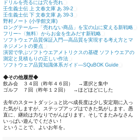
ドリルを売るには穴を売れ
壬生義士伝 上 文春文庫 あ 39-2
壬生義士伝 下 文春文庫 あ 39-3
野村ノート (小学館文庫)
ロングテール―「売れない商品」を宝の山に変える新戦略
フリー~〈無料〉からお金を生みだす新戦略
ソフトウェア品質保証入門―高品質を実現する考え方とマ
ネジメントの要点
演習で学ぶソフトウエアメトリクスの基礎 ソフトウエアの
測定と見積もりの正しい作法
ソフトウェア品質知識体系ガイド―SQuBOK Guide
◆その他履歴
◆
飲み会 ３４回（昨年４６回） →選択と集中
ゴルフ ７回（昨年１２回） →ほどほどにした
去年のスタートダッシュと比べ成長度は少し安定期に入っ
た気がしますが、ステップアップはできた気がします。愚
直に、継続は力なりでがんばります。そしてまたみなさん
いっぱい遊んでください！
ということで、よいお年を。