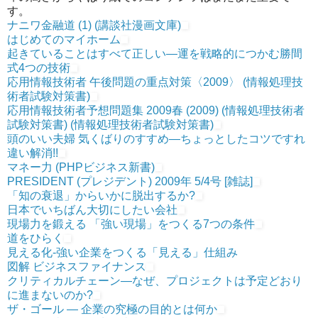
す。
ナニワ金融道 (1) (講談社漫画文庫)
はじめてのマイホーム
起きていることはすべて正しい―運を戦略的につかむ勝間
式4つの技術
応用情報技術者 午後問題の重点対策〈2009〉 (情報処理技
術者試験対策書)
応用情報技術者予想問題集 2009春 (2009) (情報処理技術者
試験対策書) (情報処理技術者試験対策書)
頭のいい夫婦 気くばりのすすめ―ちょっとしたコツですれ
違い解消!!
マネー力 (PHPビジネス新書)
PRESIDENT (プレジデント) 2009年 5/4号 [雑誌]
「知の衰退」からいかに脱出するか?
日本でいちばん大切にしたい会社
現場力を鍛える 「強い現場」をつくる7つの条件
道をひらく
見える化-強い企業をつくる「見える」仕組み
図解 ビジネスファイナンス
クリティカルチェーン―なぜ、プロジェクトは予定どおり
に進まないのか?
ザ・ゴール ― 企業の究極の目的とは何か