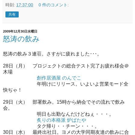
時刻:
17:37:00
0 件のコメント:
共有
2009年12月30日水曜日
怒涛の飲み
怒涛の飲み３連荘。さすがに疲れました･･･。
28日（月） プロジェクトの総合テスト完了お疲れ様会＠
木場
創作居酒屋 のんでこ
年明けにリリース。いよいよ営業モード全
快ぢゃ！
29日（火） 部署飲み。15時から納会でその流れで飲み
会。
明日も出勤なんだけどねぇ・・・。
炙りの本格派 炉ばたや
タク帰り・・チーン・・・。
30日（水） 最終出社日。ヨメの大学同期友達の飲みに合