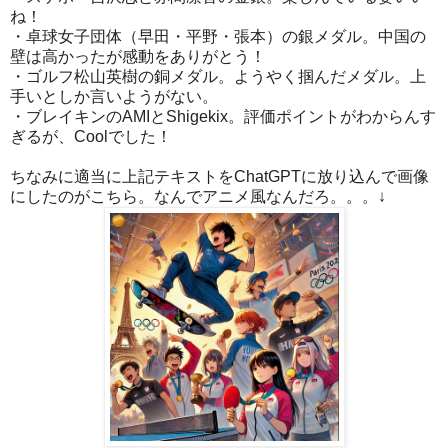
ね！
・卓球女子団体（早田・平野・張本）の銀メダル。中国の
壁は高かったが感動をありがとう！
・ゴルフ松山英樹の銅メダル。ようやく掴んだメダル。上
手いとしか言いようがない。
・ブレイキンのAMIとShigekix。評価ポイントがわからんす
ぎるが、Coolでした！
ちなみに適当に上記テキストをChatGPTに放り込んで画像
にしたのがこちら。なんでアニメ風なんだろ。。。↓