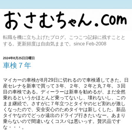
転職を機に立ち上げたブログ。こつこつ記録に残すことと
する。更新頻度は自由気ままで。since Feb-2008
2024年8月25日日曜日
車検７年
マイカーの車検が8月29日に切れるので車検通してきた。日
産セレナを新車で買って３年、２年、２年と丸７年。３回
目の車検である。ディーラーは新車を勧めるが、まだ全然
乗れるというかほとんど乗ってないし、壊れないし、この
まま継続で。さすがに７年立つとタイヤのヒビ割れが激し
くなったので、安全安心のためタイヤは新しくした。新品
タイヤなのでどっか遠出のドライブ行きたいなー。あまり
乗らないので間違いなくコスパは悪いっす。贅沢品です
な・・・。