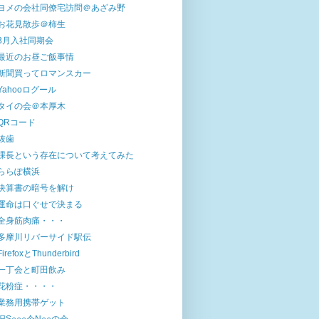
ヨメの会社同僚宅訪問＠あざみ野
お花見散歩＠柿生
3月入社同期会
最近のお昼ご飯事情
新聞買ってロマンスカー
Yahooログール
タイの会＠本厚木
QRコード
抜歯
課長という存在について考えてみた
ららぽ横浜
決算書の暗号を解け
運命は口ぐせで決まる
全身筋肉痛・・・
多摩川リバーサイド駅伝
FirefoxとThunderbird
一丁会と町田飲み
花粉症・・・・
業務用携帯ゲット