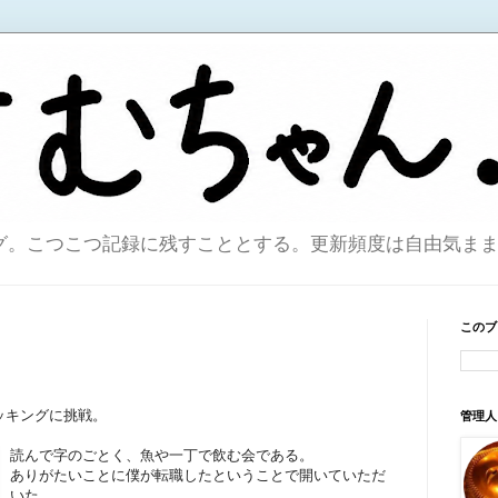
こつこつ記録に残すこととする。更新頻度は自由気ままで。sin
このブ
ッキングに挑戦。
管理人
読んで字のごとく、魚や一丁で飲む会である。
ありがたいことに僕が転職したということで開いていただ
いた。