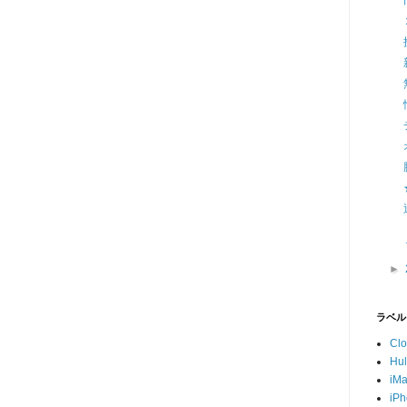
►
ラベル
Cl
Hu
iM
iP