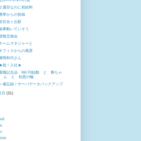
旧S○○○今N○○の会
２週目なのに初給料
携帯からの投稿
新百合ヶ丘駅
無事動いていそう
情報交換会
チームマネジャーと
オフィスからの風景
勝間和代さん
★祝！入社★
退職記念品 Wii Fit始動 と 豚ちゃ
ん と 知恵の輪
＜備忘録＞サーバデータバックアップ
2月
(31)
oud
lu
ac
hone