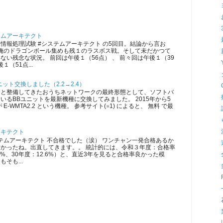
テムアーキテクト
情報処理試験 #システムアーキテクト の5回目。結論から言お
 俺のドラゴンボール集めも残１のラスボス戦。そして未だかつて
ない残念な状況。 前回は午後１（56点） 、 前々回は午後１（39
１（51点...
ット交換しました（2.2→2.4）
ツと整備してきたおうちネットワークの最終形態として、ソフトバ
いるBBユニットを最新機種に交換してみました。 2015年から5
E-WMTA2.2 という機種。 参考サイト(※1) によると、 無料 で最
ーキテクト
ムアーキテクト 不合格でした（涙） ワンチャン一発合格あるか
かったね。出直してきます。。 統計的には、令和３年度：合格率
5.3%、30年度：12.6%）と、直近3年を見ると合格率良かった模
そも...