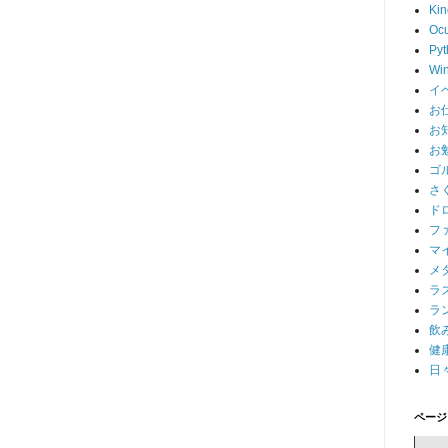
Kin
Ocu
Pyt
Wi
イ
お
お
お
ゴ
さ
ド
フ
マ
メ
ラ
ラ
飲
健
日
ページ