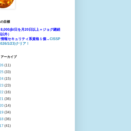
年の目標
8,000歩/日を月20日以上＋ジョグ継続
場以外）
：情報セキュリティ系資格１個→
CISSP
026/1/23)クリア！
 アーカイブ
26
(11)
25
(33)
24
(15)
23
(23)
22
(16)
21
(36)
20
(14)
19
(34)
18
(36)
17
(41)