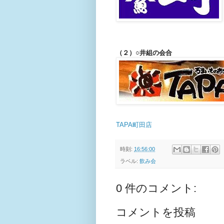
（２）○井組の会合
TAPA町田店
時刻:
16:56:00
ラベル:
飲み会
0 件のコメント:
コメントを投稿