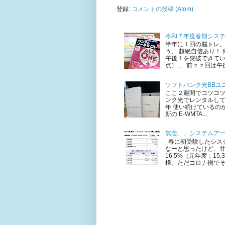
登録:
コメントの投稿 (Atom)
令和７年度春期シス
半年に１回の脳トレ。
う、 超絶自信あり！
午後１を突破できてい
点） 、 前々々回は午後
ソフトバンク光BBユニ
ここ２週間でコツコ
ンク光でレンタルして
年 使い続けているのが 
新の E-WMTA...
無念。。システムア
春に初受験したシステ
なーと思ったけど、甘
16.5%（元年度：1
様。ただコロナ禍でそも