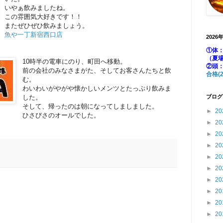
いやぁ飲みましたね。
この雰囲気大好きです！！
またぜひぜひ飲みましょう。
魚や一丁新宿西口店
2026
①体：
（夏
10時半の電車にのり、町田へ移動。
②頭
前の会社のみなさまがた、そしてお客さんたちと飲
合格(2
む。
わいわいがやがや懐かしいメンツとたっぷり飲みま
した。
ブログ
そして、帰ったのは朝になってしましました。
►
20
ひさびさのオールでした。
►
20
►
20
►
20
►
20
►
20
►
20
►
20
►
20
►
20