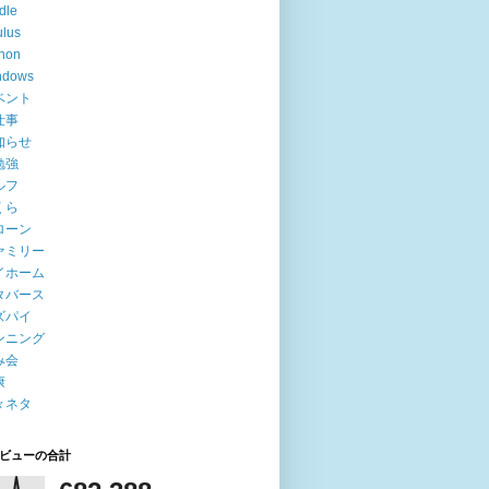
dle
lus
hon
ndows
ベント
仕事
知らせ
勉強
ルフ
くら
ローン
ァミリー
イホーム
タバース
ズパイ
ンニング
み会
康
々ネタ
ビューの合計