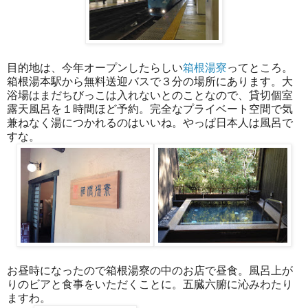
目的地は、今年オープンしたらしい
箱根湯寮
ってところ。
箱根湯本駅から無料送迎バスで３分の場所にあります。大
浴場はまだちびっこは入れないとのことなので、貸切個室
露天風呂を１時間ほど予約。完全なプライベート空間で気
兼ねなく湯につかれるのはいいね。やっぱ日本人は風呂で
すな。
お昼時になったので箱根湯寮の中のお店で昼食。風呂上が
りのビアと食事をいただくことに。五臓六腑に沁みわたり
ますわ。