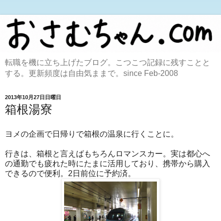
転職を機に立ち上げたブログ。こつこつ記録に残すことと
する。更新頻度は自由気ままで。since Feb-2008
2013年10月27日日曜日
箱根湯寮
ヨメの企画で日帰りで箱根の温泉に行くことに。
行きは、箱根と言えばもちろんロマンスカー。実は都心へ
の通勤でも疲れた時にたまに活用しており、携帯から購入
できるので便利。2日前位に予約済。