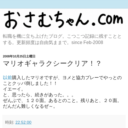
転職を機に立ち上げたブログ。こつこつ記録に残すことと
する。更新頻度は自由気ままで。since Feb-2008
2008年10月25日土曜日
マリオギャラクシークリア！？
以前
購入したマリオですが、ヨメと協力プレーでやっとの
ことクッパ倒しました！！
イエーイ。
と、思ったら、続きがあった。。。
ぜんぶで、１２０面。あるとのこと。残りあと、２０面。
だんだん難しくなるぜ～。
時刻:
22:52:00