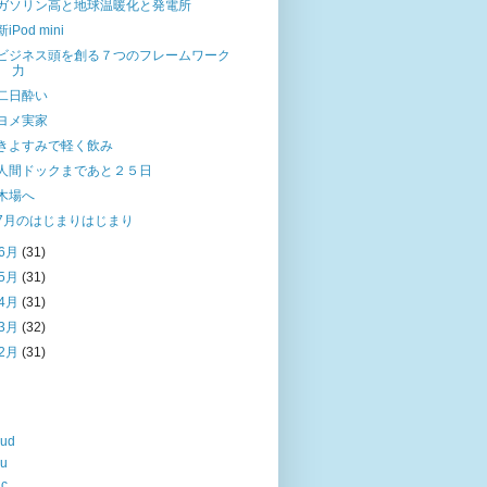
ガソリン高と地球温暖化と発電所
新iPod mini
ビジネス頭を創る７つのフレームワーク
力
二日酔い
ヨメ実家
きよすみで軽く飲み
人間ドックまであと２５日
木場へ
7月のはじまりはじまり
6月
(31)
5月
(31)
4月
(31)
3月
(32)
2月
(31)
oud
lu
ac