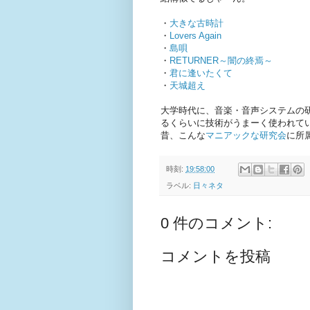
・
大きな古時計
・
Lovers Again
・
島唄
・
RETURNER～闇の終焉～
・
君に逢いたくて
・
天城超え
大学時代に、音楽・音声システムの
るくらいに技術がうまーく使われて
昔、こんな
マニアックな研究会
に所
時刻:
19:58:00
ラベル:
日々ネタ
0 件のコメント:
コメントを投稿