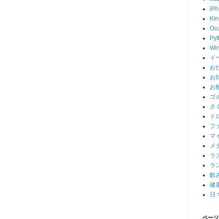
iP
Kin
Ocu
Pyt
Wi
イ
お
お
お
ゴ
さ
ド
フ
マ
メ
ラ
ラ
飲
健
日
ページ