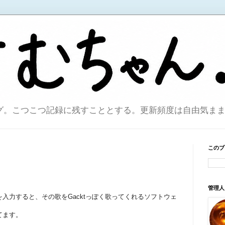
こつこつ記録に残すこととする。更新頻度は自由気ままで。sin
このブ
管理人
入力すると、その歌をGacktっぽく歌ってくれるソフトウェ
てます。