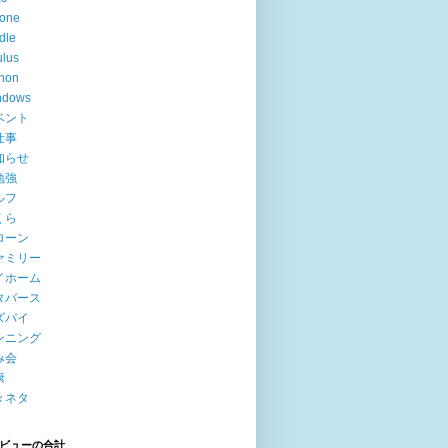
hone
dle
lus
hon
ndows
ベント
仕事
知らせ
勉強
ルフ
くら
ローン
ァミリー
イホーム
タバース
ズパイ
ンニング
み会
康
々ネタ
ビューの合計