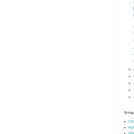
►
►
►
►
►
ラベル
Cl
Hu
iM