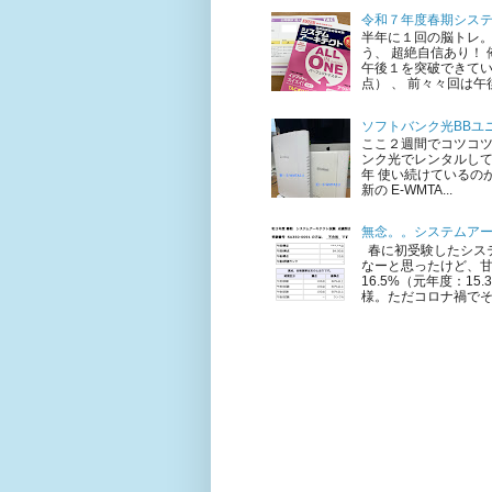
令和７年度春期シス
半年に１回の脳トレ。
う、 超絶自信あり！
午後１を突破できてい
点） 、 前々々回は午後
ソフトバンク光BBユニ
ここ２週間でコツコ
ンク光でレンタルして
年 使い続けているのが 
新の E-WMTA...
無念。。システムア
春に初受験したシステ
なーと思ったけど、甘
16.5%（元年度：1
様。ただコロナ禍でそも