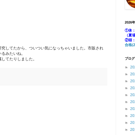
2026
①体：
（夏
②頭
合格(2
研究してたから、ついつい気になっちゃいました。市販され
いるみたいね。
属してたりしました。
ブログ
►
20
►
20
►
20
►
20
►
20
►
20
►
20
►
20
►
20
►
20