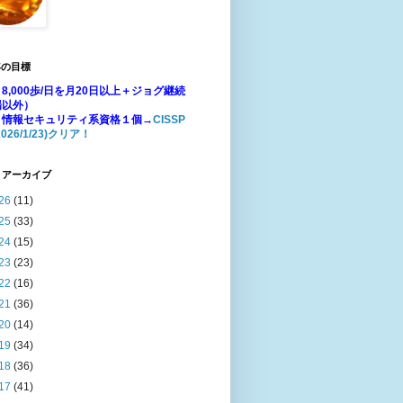
年の目標
8,000歩/日を月20日以上＋ジョグ継続
場以外）
：情報セキュリティ系資格１個→
CISSP
026/1/23)クリア！
 アーカイブ
26
(11)
25
(33)
24
(15)
23
(23)
22
(16)
21
(36)
20
(14)
19
(34)
18
(36)
17
(41)