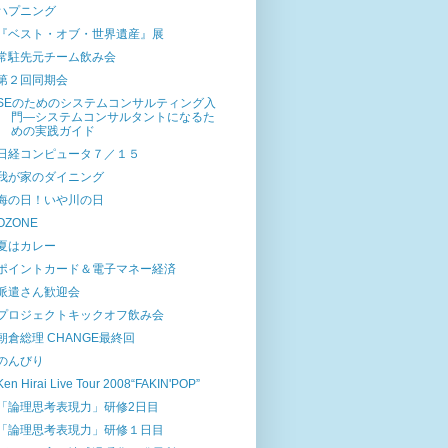
ハプニング
『ベスト・オブ・世界遺産』展
常駐先元チーム飲み会
第２回同期会
SEのためのシステムコンサルティング入
門―システムコンサルタントになるた
めの実践ガイド
日経コンピュータ７／１５
我が家のダイニング
海の日！いや川の日
OZONE
夏はカレー
ポイントカード＆電子マネー経済
派遣さん歓迎会
プロジェクトキックオフ飲み会
朝倉総理 CHANGE最終回
のんびり
Ken Hirai Live Tour 2008“FAKIN'POP”
「論理思考表現力」研修2日目
「論理思考表現力」研修１日目