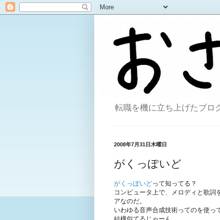
転職を機に立ち上げたブログ。
2008年7月31日木曜日
がくっぽいど
がくっぽいど
って知ってる？
コンピュータ上で、メロディと歌詞を
アなのだ。
いわゆる音声合成技術ってのを使っ
結構似てるじゃーん。