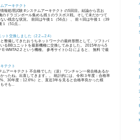
テムアーキテクト
情報処理試験 #システムアーキテクト の5回目。結論から言お
 俺のドラゴンボール集めも残１のラスボス戦。そして未だかつて
ない残念な状況。 前回は午後１（56点） 、 前々回は午後１（39
１（51点...
ット交換しました（2.2→2.4）
ツと整備してきたおうちネットワークの最終形態として、ソフトバ
いるBBユニットを最新機種に交換してみました。 2015年から5
E-WMTA2.2 という機種。 参考サイト(※1) によると、 無料 で最
ーキテクト
ムアーキテクト 不合格でした（涙） ワンチャン一発合格あるか
かったね。出直してきます。。 統計的には、令和３年度：合格率
5.3%、30年度：12.6%）と、直近3年を見ると合格率良かった模
そも...