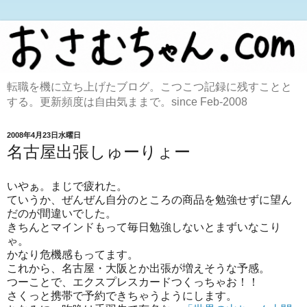
転職を機に立ち上げたブログ。こつこつ記録に残すことと
する。更新頻度は自由気ままで。since Feb-2008
2008年4月23日水曜日
名古屋出張しゅーりょー
いやぁ。まじで疲れた。
ていうか、ぜんぜん自分のところの商品を勉強せずに望ん
だのが間違いでした。
きちんとマインドもって毎日勉強しないとまずいなこり
ゃ。
かなり危機感もってます。
これから、名古屋・大阪とか出張が増えそうな予感。
つーことで、エクスプレスカードつくっちゃお！！
さくっと携帯で予約できちゃうようにします。