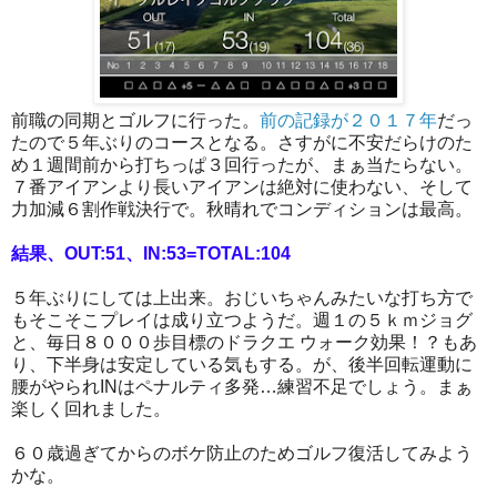
前職の同期とゴルフに行った。
前の記録が２０１７年
だっ
たので５年ぶりのコースとなる。さすがに不安だらけのた
め１週間前から打ちっぱ３回行ったが、まぁ当たらない。
７番アイアンより長いアイアンは絶対に使わない、そして
力加減６割作戦決行で。秋晴れでコンディションは最高。
結果、OUT:51、IN:53=TOTAL:104
５年ぶりにしては上出来。おじいちゃんみたいな打ち方で
もそこそこプレイは成り立つようだ。週１の５ｋｍジョグ
と、毎日８０００歩目標のドラクエ ウォーク効果！？もあ
り、下半身は安定している気もする。が、後半回転運動に
腰がやられINはペナルティ多発…練習不足でしょう。まぁ
楽しく回れました。
６０歳過ぎてからのボケ防止のためゴルフ復活してみよう
かな。