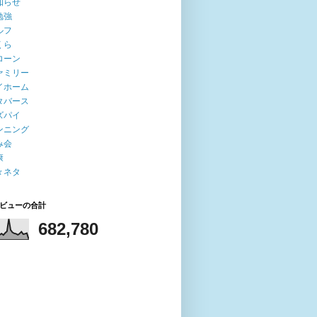
知らせ
勉強
ルフ
くら
ローン
ァミリー
イホーム
タバース
ズパイ
ンニング
み会
康
々ネタ
ビューの合計
682,780