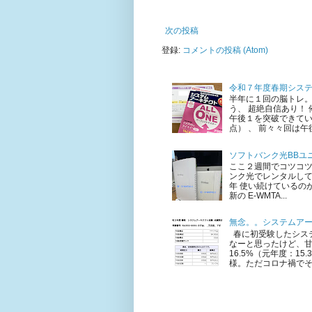
次の投稿
登録:
コメントの投稿 (Atom)
令和７年度春期シス
半年に１回の脳トレ。
う、 超絶自信あり！
午後１を突破できてい
点） 、 前々々回は午後
ソフトバンク光BBユニ
ここ２週間でコツコ
ンク光でレンタルして
年 使い続けているのが 
新の E-WMTA...
無念。。システムア
春に初受験したシステ
なーと思ったけど、甘
16.5%（元年度：1
様。ただコロナ禍でそも