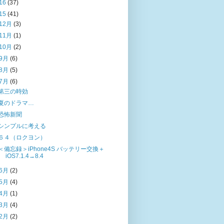
16
(37)
15
(41)
12月
(3)
11月
(1)
10月
(2)
9月
(6)
8月
(5)
7月
(6)
第三の時効
夏のドラマ…
恐怖新聞
シンプルに考える
６４（ロクヨン）
＜備忘録＞iPhone4S バッテリー交換＋
iOS7.1.4→8.4
6月
(2)
5月
(4)
4月
(1)
3月
(4)
2月
(2)