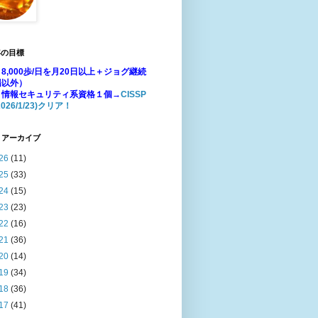
年の目標
8,000歩/日を月20日以上＋ジョグ継続
場以外）
：情報セキュリティ系資格１個→
CISSP
026/1/23)クリア！
 アーカイブ
26
(11)
25
(33)
24
(15)
23
(23)
22
(16)
21
(36)
20
(14)
19
(34)
18
(36)
17
(41)