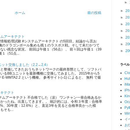
►
►
20
ホーム
前の投稿
►
20
►
20
►
20
テムアーキテクト
►
20
情報処理試験 #システムアーキテクト の5回目。結論から言お
►
20
 俺のドラゴンボール集めも残１のラスボス戦。そして未だかつて
ない残念な状況。 前回は午後１（56点） 、 前々回は午後１（39
►
20
１（51点...
ット交換しました（2.2→2.4）
ラベル
ツと整備してきたおうちネットワークの最終形態として、ソフトバ
Cl
いるBBユニットを最新機種に交換してみました。 2015年から5
E-WMTA2.2 という機種。 参考サイト(※1) によると、 無料 で最
Hu
iM
iP
ーキテクト
Kin
ムアーキテクト 不合格でした（涙） ワンチャン一発合格あるか
かったね。出直してきます。。 統計的には、令和３年度：合格率
Ocu
5.3%、30年度：12.6%）と、直近3年を見ると合格率良かった模
Pyt
そも...
Wi
イ
お