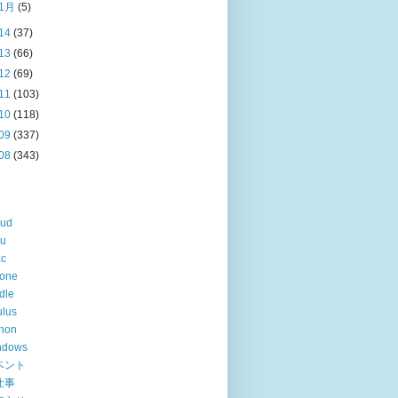
1月
(5)
14
(37)
13
(66)
12
(69)
11
(103)
10
(118)
09
(337)
08
(343)
oud
lu
ac
hone
dle
lus
hon
ndows
ベント
仕事