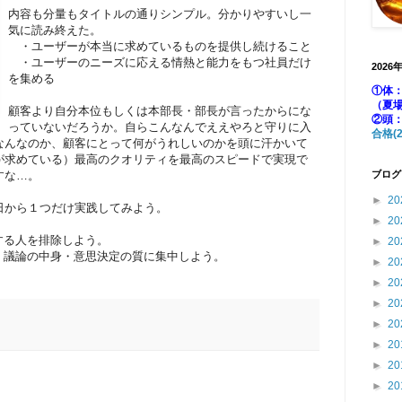
内容も分量もタイトルの通りシンプル。分かりやすいし一
気に読み終えた。
・ユーザーが本当に求めているものを提供し続けること
・ユーザーのニーズに応える情熱と能力をもつ社員だけ
2026
を集める
①体：
（夏
顧客より自分本位もしくは本部長・部長が言ったからにな
②頭
っていないだろうか。自らこんなんでええやろと守りに入
合格(2
なんなのか、顧客にとって何がうれしいのかを頭に汗かいて
が求めている）最高のクオリティを最高のスピードで実現で
すな…。
ブログ
►
20
日から１つだけ実践してみよう。
►
20
る人を排除しよう。
►
20
議論の中身・意思決定の質に集中しよう。
►
20
►
20
►
20
►
20
►
20
►
20
►
20