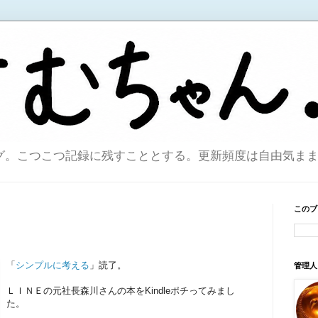
こつこつ記録に残すこととする。更新頻度は自由気ままで。sin
このブ
「
シンプルに考える
」読了。
管理人
ＬＩＮＥの元社長森川さんの本をKindleポチってみまし
た。