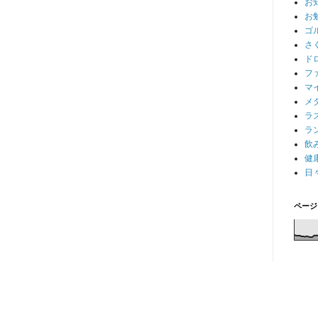
お
お
ゴ
さ
ド
フ
マ
メ
ラ
ラ
飲
健
日
ページ