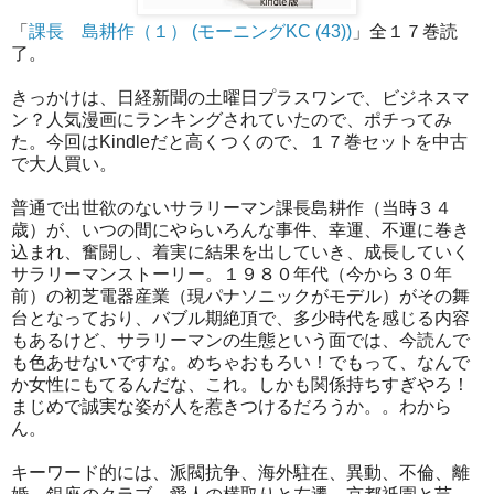
「
課長 島耕作（１） (モーニングKC (43))
」全１７巻読
了。
きっかけは、日経新聞の土曜日プラスワンで、ビジネスマ
ン？人気漫画にランキングされていたので、ポチってみ
た。今回はKindleだと高くつくので、１７巻セットを中古
で大人買い。
普通で出世欲のないサラリーマン課長島耕作（当時３４
歳）が、いつの間にやらいろんな事件、幸運、不運に巻き
込まれ、奮闘し、着実に結果を出していき、成長していく
サラリーマンストーリー。１９８０年代（今から３０年
前）の初芝電器産業（現パナソニックがモデル）がその舞
台となっており、バブル期絶頂で、多少時代を感じる内容
もあるけど、サラリーマンの生態という面では、今読んで
も色あせないですな。めちゃおもろい！でもって、なんで
か女性にもてるんだな、これ。しかも関係持ちすぎやろ！
まじめで誠実な姿が人を惹きつけるだろうか。。わから
ん。
キーワード的には、派閥抗争、海外駐在、異動、不倫、離