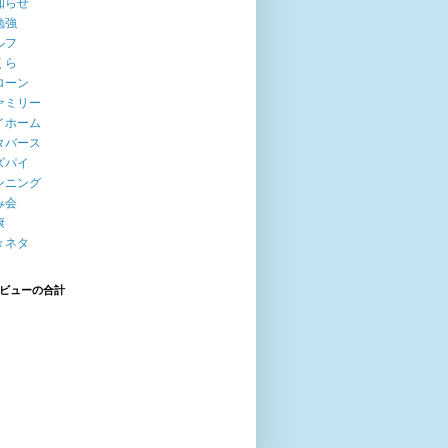
知らせ
勉強
ルフ
くら
ローン
ァミリー
イホーム
タバース
ズパイ
ンニング
み会
康
々ネタ
ビューの合計