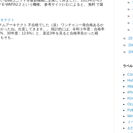
いるBBユニットを最新機種に交換してみました。 2015年から5
►
E-WMTA2.2 という機種。 参考サイト(※1) によると、 無料 で最
►
►
ーキテクト
►
ムアーキテクト 不合格でした（涙） ワンチャン一発合格あるか
かったね。出直してきます。。 統計的には、令和３年度：合格率
►
5.3%、30年度：12.6%）と、直近3年を見ると合格率良かった模
そも...
►
20
►
20
►
20
ラベル
Cl
Hu
iM
iP
Kin
Ocu
Pyt
Wi
イ
お