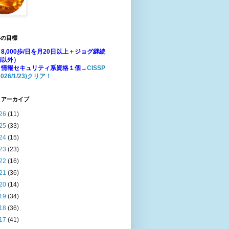
年の目標
8,000歩/日を月20日以上＋ジョグ継続
場以外）
：情報セキュリティ系資格１個→
CISSP
026/1/23)クリア！
 アーカイブ
26
(11)
25
(33)
24
(15)
23
(23)
22
(16)
21
(36)
20
(14)
19
(34)
18
(36)
17
(41)