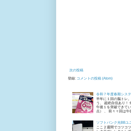
次の投稿
登録:
コメントの投稿 (Atom)
令和７年度春期シス
半年に１回の脳トレ。
う、 超絶自信あり！
午後１を突破できてい
点） 、 前々々回は午後
ソフトバンク光BBユニ
ここ２週間でコツコ