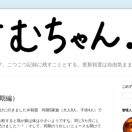
こつこつ記録に残すこととする。更新頻度は自由気ままで。sin
このブ
期編）
びに行きました＠朝霞 同期5家族（大人9人、子供4人）で
管理人
比較すると我が娘は体は小さいようですな。同じ5カ月にし
受けました＾＾；そして、同期のうれしいニュースも聞けて