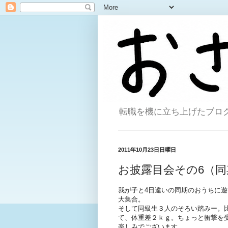
転職を機に立ち上げたブログ。
2011年10月23日日曜日
お披露目会その6（同
我が子と4日違いの同期のおうちに遊
大集合。
そして同級生３人のそろい踏みー。
て、体重差２ｋｇ。ちょっと衝撃を
楽しみでございます。