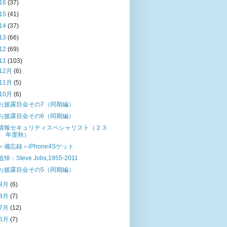
16
(37)
15
(41)
14
(37)
13
(66)
12
(69)
11
(103)
12月
(6)
11月
(5)
10月
(6)
お披露目会その7（同期編）
お披露目会その6（同期編）
情報セキュリティスペシャリスト（２３
年度秋）
＜備忘録＞iPhone4Sゲット
追悼：Steve Jobs,1955-2011
お披露目会その5（同期編）
9月
(6)
8月
(7)
7月
(12)
6月
(7)