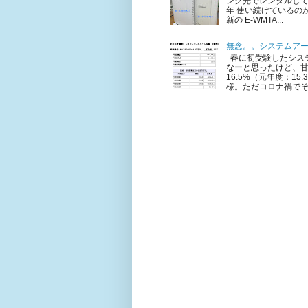
ンク光でレンタルして
年 使い続けているのが 
新の E-WMTA...
無念。。システムア
春に初受験したシステ
なーと思ったけど、甘
16.5%（元年度：1
様。ただコロナ禍でそも