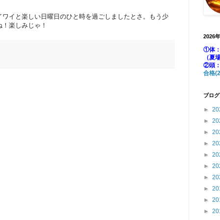
イワイと楽しい日曜日のひと時を過ごしましたとさ。もう少
ね！楽しみじゃ！
2026
①体：
（夏
②頭
合格(2
ブログ
►
20
►
20
►
20
►
20
►
20
►
20
►
20
►
20
►
20
►
20