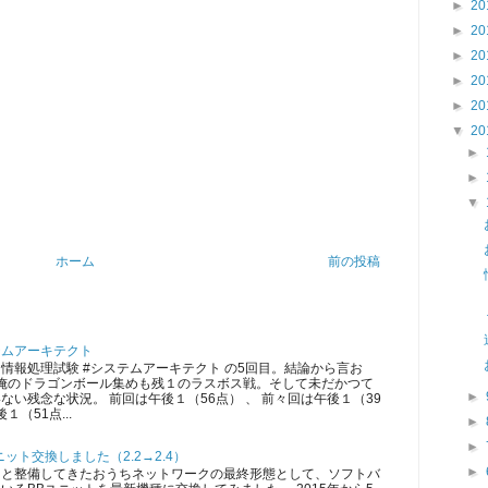
►
20
►
20
►
20
►
20
►
20
▼
20
►
►
▼
ホーム
前の投稿
テムアーキテクト
情報処理試験 #システムアーキテクト の5回目。結論から言お
 俺のドラゴンボール集めも残１のラスボス戦。そして未だかつて
►
ない残念な状況。 前回は午後１（56点） 、 前々回は午後１（39
１（51点...
►
►
ット交換しました（2.2→2.4）
►
ツと整備してきたおうちネットワークの最終形態として、ソフトバ