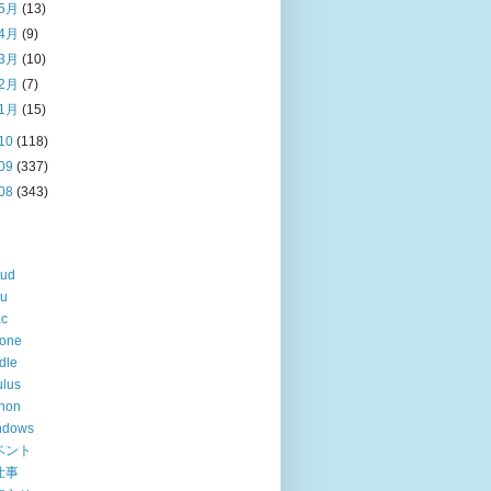
5月
(13)
4月
(9)
3月
(10)
2月
(7)
1月
(15)
10
(118)
09
(337)
08
(343)
oud
lu
ac
hone
dle
lus
hon
ndows
ベント
仕事