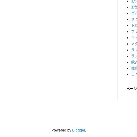
お
お
ゴ
さ
ド
フ
マ
メ
ラ
ラ
飲
健
日
ページ
Powered by
Blogger
.