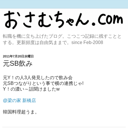
転職を機に立ち上げたブログ。こつこつ記録に残すことと
する。更新頻度は自由気ままで。since Feb-2008
2011年7月20日水曜日
元SB飲み
元Y！の人3人発見したので飲み会
元SBつながりという事で横の連携じゃ!
Y！の濃い～話聞けましたw
@梁の家 新橋店
韓国料理超うま。