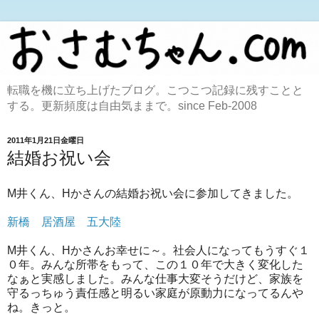
転職を機に立ち上げたブログ。こつこつ記録に残すことと
する。更新頻度は自由気ままで。since Feb-2008
2011年1月21日金曜日
結婚お祝い会
M井くん、Hかさんの結婚お祝い会に参加してきました。
新橋 居酒屋 五大陸
M井くん、Hかさんお幸せに～。社会人になってもうすぐ１
０年。みんな所帯をもって、この１０年で大きく変化した
なぁと実感しました。みんな仕事大変そうだけど、家族を
守るっちゅう責任感と明るい家庭が原動力になってるんや
ね。きっと。