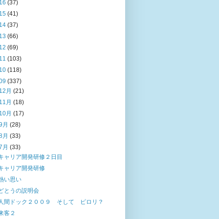
16
(37)
15
(41)
14
(37)
13
(66)
12
(69)
11
(103)
10
(118)
09
(337)
12月
(21)
11月
(18)
10月
(17)
9月
(28)
8月
(33)
7月
(33)
キャリア開発研修２日目
キャリア開発研修
熱い思い
どとうの説明会
人間ドック２００９ そして ピロリ？
来客２