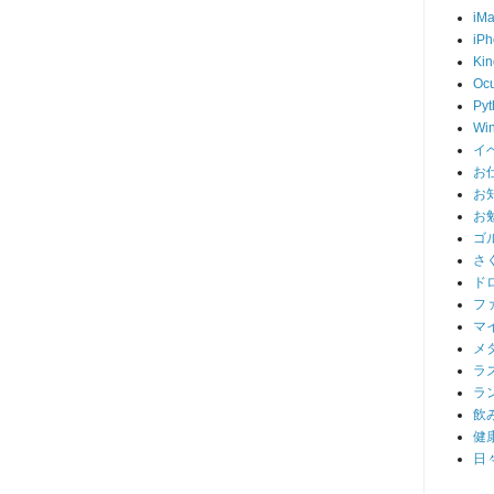
iM
iP
Kin
Ocu
Pyt
Wi
イ
お
お
お
ゴ
さ
ド
フ
マ
メ
ラ
ラ
飲
健
日