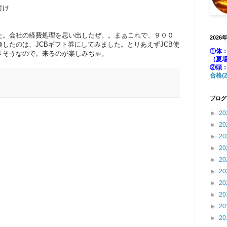
付け
た。会社の経費処理を思い出したぜ。。まぁこれで、９００
2026
したのは、JCBギフト券にしてみました。とりあえずJCB使
①体：
きそうなので。来るのが楽しみぢゃ。
（夏
②頭
合格(2
ブログ
►
20
►
20
►
20
►
20
►
20
►
20
►
20
►
20
►
20
►
20