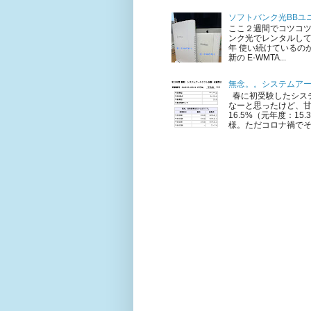
ソフトバンク光BBユニ
ここ２週間でコツコ
ンク光でレンタルして
年 使い続けているのが 
新の E-WMTA...
無念。。システムア
春に初受験したシステ
なーと思ったけど、甘
16.5%（元年度：1
様。ただコロナ禍でそも