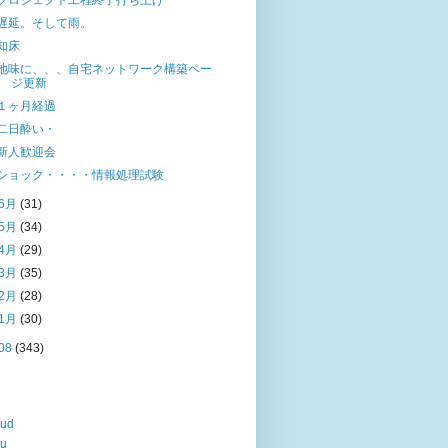
プロジェクト工程終了打ち上げ
遅延。そして雨。
知床
地味に、、、自宅ネットワーク構築ペー
ジ更新
１ヶ月経過
二日酔い・
新人歓迎会
ショック・・・・情報処理試験
6月
(31)
5月
(34)
4月
(29)
3月
(35)
2月
(28)
1月
(30)
08
(343)
oud
lu