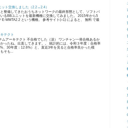
ット交換しました（2.2→2.4）
ツと整備してきたおうちネットワークの最終形態として、ソフトバ
いるBBユニットを最新機種に交換してみました。 2015年から5
E-WMTA2.2 という機種。 参考サイト(※1) によると、 無料 で最
ーキテクト
ムアーキテクト 不合格でした（涙） ワンチャン一発合格あるか
かったね。出直してきます。。 統計的には、令和３年度：合格率
5.3%、30年度：12.6%）と、直近3年を見ると合格率良かった模
そも...