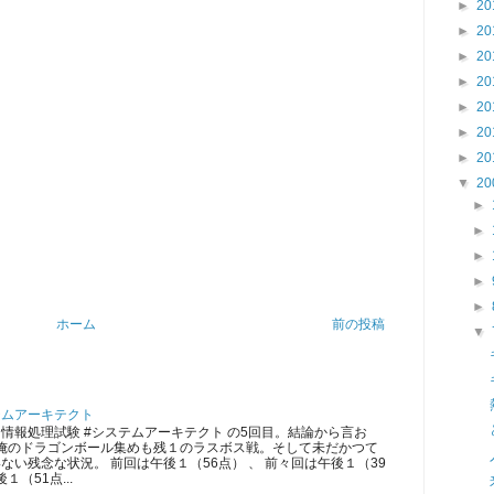
►
20
►
20
►
20
►
20
►
20
►
20
►
20
▼
20
►
►
►
►
►
ホーム
前の投稿
▼
テムアーキテクト
情報処理試験 #システムアーキテクト の5回目。結論から言お
 俺のドラゴンボール集めも残１のラスボス戦。そして未だかつて
ない残念な状況。 前回は午後１（56点） 、 前々回は午後１（39
１（51点...