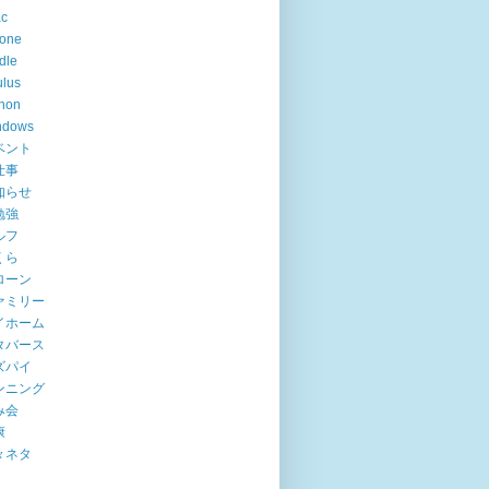
ac
hone
dle
lus
hon
ndows
ベント
仕事
知らせ
勉強
ルフ
くら
ローン
ァミリー
イホーム
タバース
ズパイ
ンニング
み会
康
々ネタ