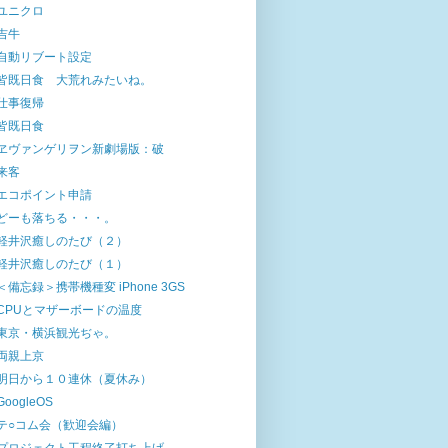
ユニクロ
吉牛
自動リブート設定
皆既日食 大荒れみたいね。
仕事復帰
皆既日食
ヱヴァンゲリヲン新劇場版：破
来客
エコポイント申請
どーも落ちる・・・。
軽井沢癒しのたび（２）
軽井沢癒しのたび（１）
＜備忘録＞携帯機種変 iPhone 3GS
CPUとマザーボードの温度
東京・横浜観光ぢゃ。
両親上京
明日から１０連休（夏休み）
GoogleOS
テ○コム会（歓迎会編）