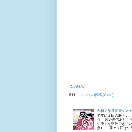
次の投稿
登録:
コメントの投稿 (Atom)
令和７年度春期シス
半年に１回の脳トレ。
う、 超絶自信あり！
午後１を突破できてい
点） 、 前々々回は午後