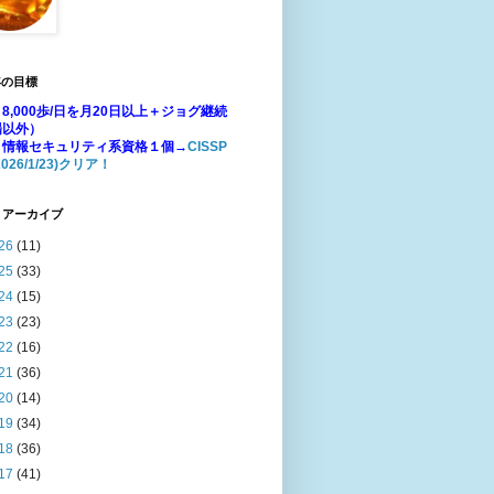
年の目標
8,000歩/日を月20日以上＋ジョグ継続
場以外）
：情報セキュリティ系資格１個→
CISSP
026/1/23)クリア！
 アーカイブ
26
(11)
25
(33)
24
(15)
23
(23)
22
(16)
21
(36)
20
(14)
19
(34)
18
(36)
17
(41)