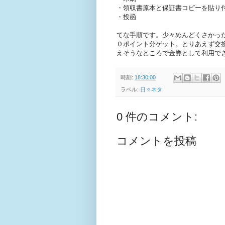
・領収書原本と保証書コピーを貼り
・投函
てな手順です。少々めんどくさかっ
０ポイント分ゲット。とりあえず交換
えそうなところで金券として利用で
時刻:
18:30:00
ラベル:
日々ネタ
0 件のコメント:
コメントを投稿