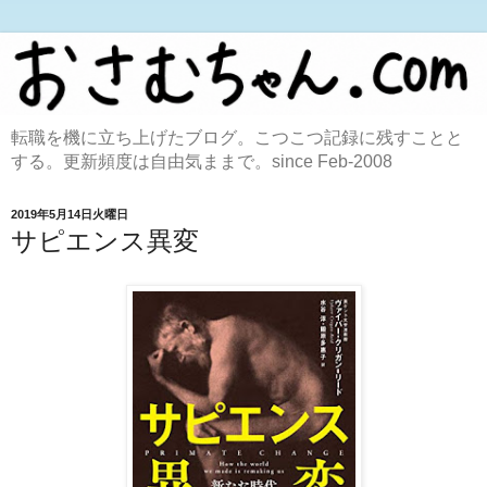
転職を機に立ち上げたブログ。こつこつ記録に残すことと
する。更新頻度は自由気ままで。since Feb-2008
2019年5月14日火曜日
サピエンス異変