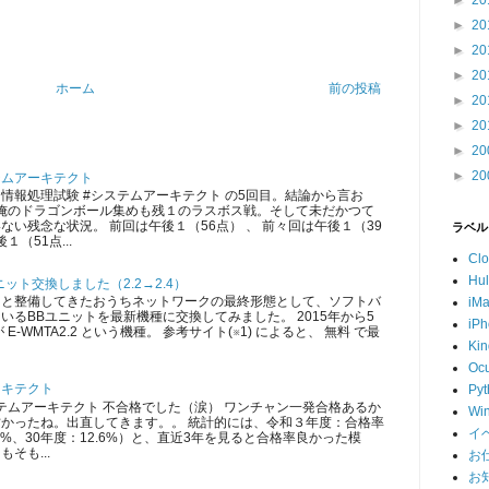
►
20
►
20
►
20
►
20
ホーム
前の投稿
►
20
►
20
►
20
►
20
テムアーキテクト
情報処理試験 #システムアーキテクト の5回目。結論から言お
 俺のドラゴンボール集めも残１のラスボス戦。そして未だかつて
ない残念な状況。 前回は午後１（56点） 、 前々回は午後１（39
ラベル
１（51点...
Cl
Hu
ット交換しました（2.2→2.4）
ツと整備してきたおうちネットワークの最終形態として、ソフトバ
iM
いるBBユニットを最新機種に交換してみました。 2015年から5
iP
E-WMTA2.2 という機種。 参考サイト(※1) によると、 無料 で最
Kin
Ocu
ーキテクト
Pyt
ムアーキテクト 不合格でした（涙） ワンチャン一発合格あるか
Wi
かったね。出直してきます。。 統計的には、令和３年度：合格率
イ
5.3%、30年度：12.6%）と、直近3年を見ると合格率良かった模
そも...
お
お