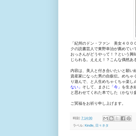
「紀州のドン・ファン 美女４００
クの読書芸人で東野幸治が薦めていて
おっさんがどうやって！？という興
じられる。えええ！？こんな偶然あ
内容は、美人と付き合いたいと願い
資産家になった男の自叙伝。めちゃ
り遊んで、と人生めちゃくちゃ楽し
ない」
そして、まさに
「今」
を生き
と思わせてくれた本でした（かなり
ご冥福をお祈り申し上げます。
時刻:
7:14:00
ラベル:
Kindle
,
日々ネタ