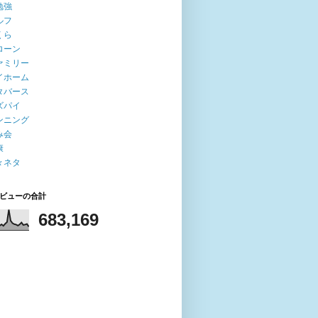
勉強
ルフ
くら
ローン
ァミリー
イホーム
タバース
ズパイ
ンニング
み会
康
々ネタ
ビューの合計
683,169