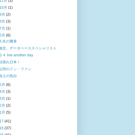
11月
(3)
10月
(1)
9月
(2)
8月
(3)
7月
(1)
6月
(6)
人生の勝算
無念。データベーススペシャリスト
２４ live another day
頑張れ日本！
紀州のドン・ファン
殺人の告白
5月
(6)
4月
(3)
3月
(1)
2月
(2)
1月
(5)
17
(41)
16
(37)