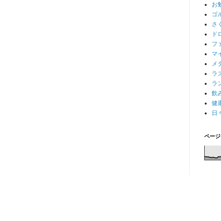
お
ゴ
さ
ド
フ
マ
メ
ラ
ラ
飲
健
日
ページ