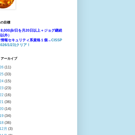
年の目標
8,000歩/日を月20日以上＋ジョグ継続
場以外）
：情報セキュリティ系資格１個→
CISSP
026/1/23)クリア！
 アーカイブ
26
(11)
25
(33)
24
(15)
23
(23)
22
(16)
21
(36)
20
(14)
19
(34)
18
(36)
12月
(3)