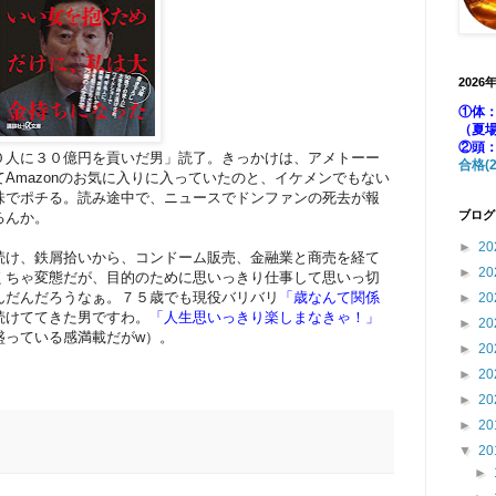
2026
①体：
（夏
②頭
０人に３０億円を貢いだ男」読了。きっかけは、アメトーー
合格(2
Amazonのお気に入りに入っていたのと、イケメンでもない
味でポチる。読み途中で、ニュースでドンファンの死去が報
ブログ
るんか。
►
20
続け、鉄屑拾いから、コンドーム販売、金融業と商売を経て
►
20
くちゃ変態だが、目的のために思いっきり仕事して思いっ切
んだんだろうなぁ。７５歳でも現役バリバリ
「歳なんて関係
►
20
続けててきた男ですわ。
「人生思いっきり楽しまなきゃ！」
►
20
盛っている感満載だがw）。
►
20
►
20
►
20
►
20
▼
20
►