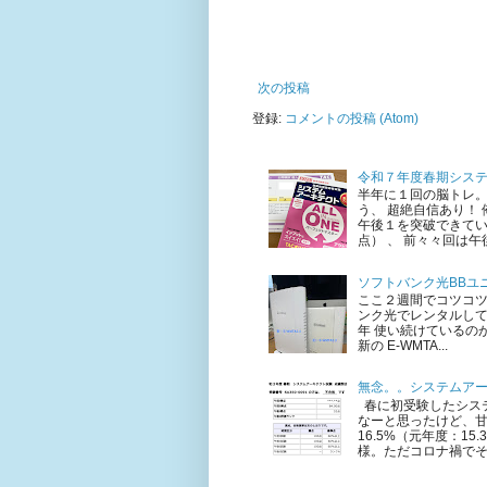
次の投稿
登録:
コメントの投稿 (Atom)
令和７年度春期シス
半年に１回の脳トレ。
う、 超絶自信あり！
午後１を突破できてい
点） 、 前々々回は午後
ソフトバンク光BBユニ
ここ２週間でコツコ
ンク光でレンタルして
年 使い続けているのが 
新の E-WMTA...
無念。。システムア
春に初受験したシステ
なーと思ったけど、甘
16.5%（元年度：1
様。ただコロナ禍でそも