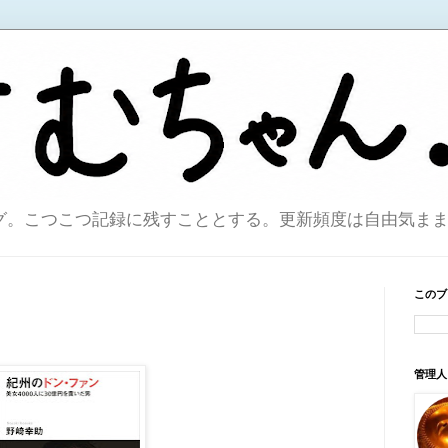
こつこつ記録に残すこととする。更新頻度は自由気ままで。sin
このブ
管理人