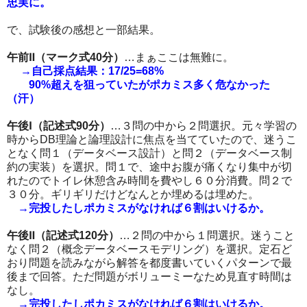
忠実に。
で、試験後の感想と一部結果。
午前Ⅱ（マーク式40分）
…まぁここは無難に。
→自己採点結果：17/25=68%
90%超えを狙っていたがポカミス多く危なかった
（汗）
午後Ⅰ（記述式90分）
…３問の中から２問選択。元々学習の
時からDB理論と論理設計に焦点を当てていたので、迷うこ
となく問１（データベース設計）と問２（データベース制
約の実装）を選択。問１で、途中お腹が痛くなり集中が切
れたのでトイレ休憩含み時間を費やし６０分消費。問２で
３０分。ギリギリだけどなんとか埋めるは埋めた。
→完投したしポカミスがなければ６割はいけるか。
午後Ⅱ（記述式120分）
…２問の中から１問選択。迷うこと
なく問２（概念データベースモデリング）を選択。定石ど
おり問題を読みながら解答を都度書いていくパターンで最
後まで回答。ただ問題がボリューミーなため見直す時間は
なし。
→完投したしポカミスがなければ６割はいけるか。