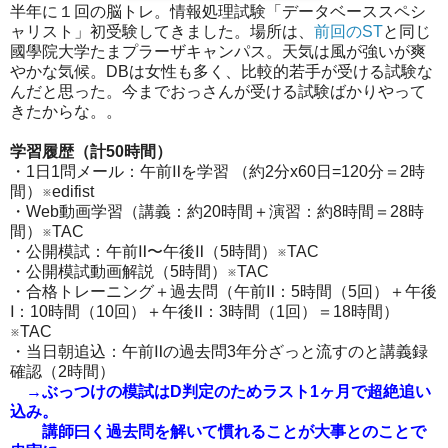
半年に１回の脳トレ。情報処理試験「データベーススペシ
ャリスト」初受験してきました。場所は、
前回のST
と同じ
國學院大学たまプラーザキャンパス。天気は風が強いが爽
やかな気候。DBは女性も多く、比較的若手が受ける試験な
んだと思った。今までおっさんが受ける試験ばかりやって
きたからな。。
学習履歴（計50時間）
・1日1問メール：午前Ⅱを学習 （約2分x60日=120分＝2時
間）※edifist
・Web動画学習（講義：約20時間＋演習：約8時間＝28時
間）※TAC
・公開模試：午前Ⅱ〜午後Ⅱ（5時間）※TAC
・公開模試動画解説（5時間）※TAC
・合格トレーニング＋過去問（午前Ⅱ：5時間（5回）＋午後
Ⅰ：10時間（10回）＋午後Ⅱ：3時間（1回）＝18時間）
※TAC
・当日朝追込：午前Ⅱの過去問3年分ざっと流すのと講義録
確認（2時間）
→ぶっつけの模試はD判定のためラスト1ヶ月で超絶追い
込み。
講師曰く過去問を解いて慣れることが大事とのことで