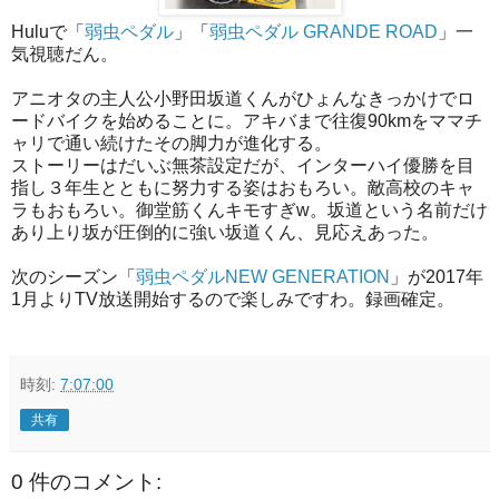
Huluで「
弱虫ペダル
」「
弱虫ペダル GRANDE ROAD
」一
気視聴だん。
アニオタの主人公小野田坂道くんがひょんなきっかけでロ
ードバイクを始めることに。アキバまで往復90kmをママチ
ャリで通い続けたその脚力が進化する。
ストーリーはだいぶ無茶設定だが、インターハイ優勝を目
指し３年生とともに努力する姿はおもろい。敵高校のキャ
ラもおもろい。御堂筋くんキモすぎw。坂道という名前だけ
あり上り坂が圧倒的に強い坂道くん、見応えあった。
次のシーズン「
弱虫ペダルNEW GENERATION
」が2017年
1月よりTV放送開始するので楽しみですわ。録画確定。
時刻:
7:07:00
共有
0 件のコメント: