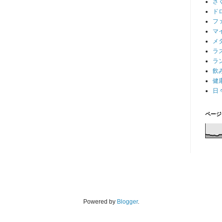
さ
ド
フ
マ
メ
ラ
ラ
飲
健
日
ページ
Powered by
Blogger
.