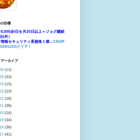
年の目標
8,000歩/日を月20日以上＋ジョグ継続
場以外）
：情報セキュリティ系資格１個→
CISSP
026/1/23)クリア！
 アーカイブ
26
(11)
25
(33)
24
(15)
23
(23)
22
(16)
21
(36)
20
(14)
19
(34)
18
(36)
17
(41)