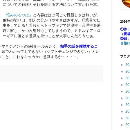
についての解説とそれを鍛える方法について書かれた本。
「
悩みのるつぼ
」と内容はほぼ同じで目新しさは無いが、
独特の切り口、例えの分かりやすさはさすが。IT業界で仕
2026
事をしていると普段からトップギアで効率性・合理性を瞬
①体：
時に察し、かつ反射対応してしまうので、ミドルギア・ロ
（夏
ーギアに落とす意識を持つことが大事なんだろうなぁ。
②頭
合格(2
ーマネジメントの6秒ルールみたく、
相手の話を傾聴するこ
。頭でわかってもできない（シフトチェンジできない）とい
うこと。これをキッカケに意識するか・・・・。
ブログ
►
20
►
20
►
20
►
20
►
20
►
20
►
20
►
20
►
20
►
20