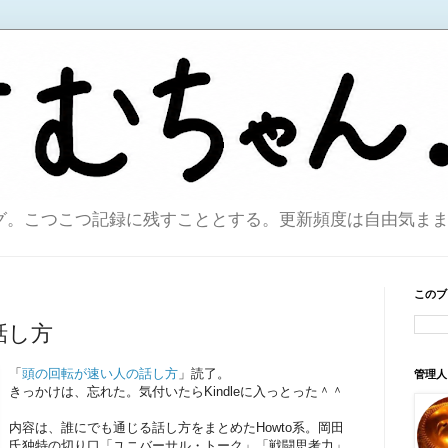
こつこつ記録に残すこととする。更新頻度は自由気ままで。sin
このブ
話し方
「
頭の回転が速い人の話し方
」読了。
管理人
きっかけは、忘れた。気付いたらKindleに入っとった＾＾
内容は、誰にでも通じる話し方をまとめたHowto系。岡田
氏独特の切り口「ユニバーサル・トーク」「戦闘思考力」