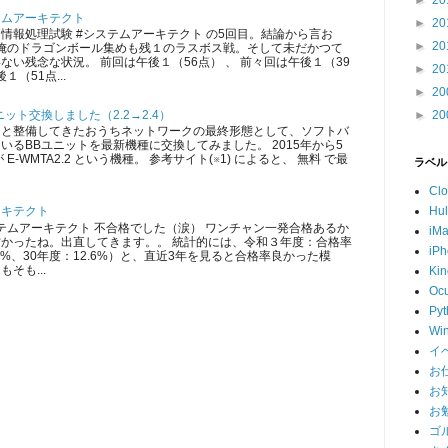
►
20
テムアーキテクト
►
20
情報処理試験 #システムアーキテクト の5回目。結論から言お
►
20
 俺のドラゴンボール集めも残１のラスボス戦。そして未だかつて
ない残念な状況。 前回は午後１（56点） 、 前々回は午後１（39
►
20
１（51点...
►
20
ット交換しました（2.2→2.4）
►
20
ツと整備してきたおうちネットワークの最終形態として、ソフトバ
いるBBユニットを最新機種に交換してみました。 2015年から5
E-WMTA2.2 という機種。 参考サイト(※1) によると、 無料 で最
ラベル
Cl
Hu
ーキテクト
ムアーキテクト 不合格でした（涙） ワンチャン一発合格あるか
iM
かったね。出直してきます。。 統計的には、令和３年度：合格率
iP
5.3%、30年度：12.6%）と、直近3年を見ると合格率良かった模
そも...
Kin
Ocu
Pyt
Wi
イ
お
お
お
ゴ