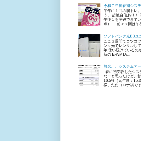
令和７年度春期シス
半年に１回の脳トレ。
う、 超絶自信あり！
午後１を突破できてい
点） 、 前々々回は午後
ソフトバンク光BBユニ
ここ２週間でコツコ
ンク光でレンタルして
年 使い続けているのが 
新の E-WMTA...
無念。。システムア
春に初受験したシステ
なーと思ったけど、甘
16.5%（元年度：1
様。ただコロナ禍でそも