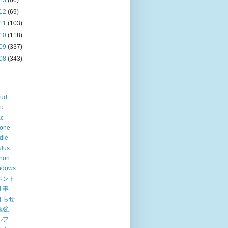
13
(66)
12
(69)
11
(103)
10
(118)
09
(337)
08
(343)
oud
lu
ac
hone
dle
lus
hon
ndows
ベント
仕事
知らせ
勉強
ルフ