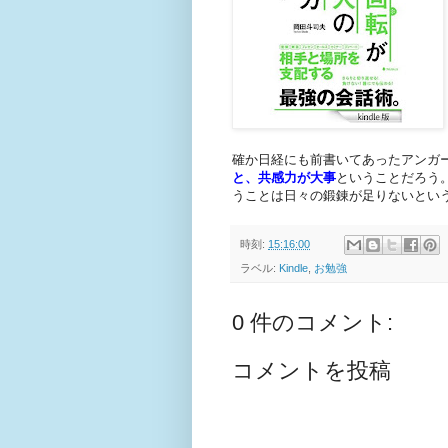
確か日経にも前書いてあったアンガ
と、共感力が大事
ということだろう
うことは日々の鍛錬が足りないとい
時刻:
15:16:00
ラベル:
Kindle
,
お勉強
0 件のコメント:
コメントを投稿