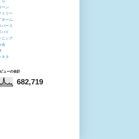
くら
ローン
ァミリー
イホーム
タバース
ズパイ
ンニング
み会
康
々ネタ
ビューの合計
682,719