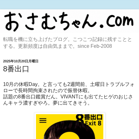
転職を機に立ち上げたブログ。こつこつ記録に残すことと
する。更新頻度は自由気ままで。since Feb-2008
2025年10月20日月曜日
8番出口
10月の休暇Day。と言っても2週間前、土曜日トラブルフォ
ローで長時間拘束されたので振替休暇。
話題の8番出口鑑賞だん。VIVANTにも出てたヒゲのおじさ
んキャラ濃すぎやろ。夢に出てきそう。