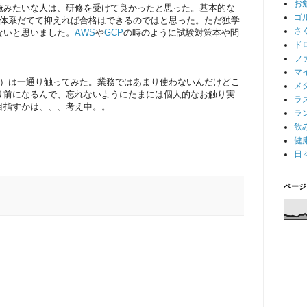
お
みたいな人は、研修を受けて良かったと思った。基本的な
ゴ
徴さえ体系だてて抑えれば合格はできるのではと思った。ただ独学
さ
ないと思いました。
AWS
や
GCP
の時のように試験対策本や問
ド
フ
マ
ure）は一通り触ってみた。業務ではあまり使わないんだけどこ
メ
り前になるんで、忘れないようにたまには個人的なお触り実
ラ
目指すかは、、、考え中。。
ラ
飲
健
日
ページ