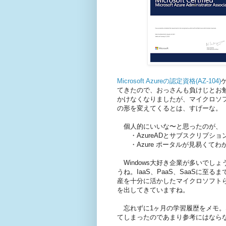
Microsoft Azureの認定資格(AZ-104)
てきたので、おっさんも負けじとお勉
かけなくなりましたが、マイクロソ
の形を変えてくるとは、すげーな。
個人的にいいな〜と思ったのが、
・AzureADとサブスクリプショ
・Azure ポータルが見易くてわ
Windows大好き企業が多いでしょ
うね。IaaS、PaaS、SaaSに至
産を十分に活かしたマイクロソフトら
を出してきていますね。
忘れずに1ヶ月の学習履歴をメモ。
てしまったのであまり参考にはなら