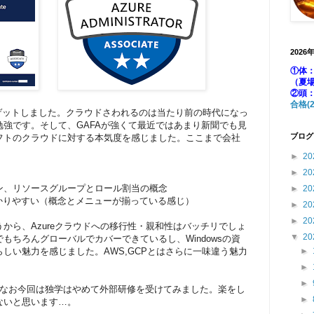
2026
①体：
（夏
②頭
合格(2
ゲットしました。クラウドさわれるのは当たり前の時代になっ
強です。そして、GAFAが強くて最近ではあまり新聞でも見
ブログ
フトのクラウドに対する本気度を感じました。ここまで会社
►
20
►
20
ン、リソースグループとロール割当の概念
►
20
かりやすい（概念とメニューが揃っている感じ）
►
20
►
20
うから、Azureクラウドへの移行性・親和性はバッチリでしょ
▼
20
るまでもちろんグローバルでカバーできているし、Windowsの資
しい魅力を感じました。AWS,GCPとはさらに一味違う魅力
►
►
►
なお今回は独学はやめて外部研修を受けてみました。楽をし
►
ないと思います…。