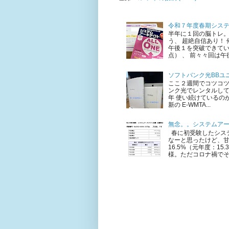
令和７年度春期シス
半年に１回の脳トレ。
う、 超絶自信あり！
午後１を突破できてい
点） 、 前々々回は午後
ソフトバンク光BBユニ
ここ２週間でコツコ
ンク光でレンタルして
年 使い続けているのが 
新の E-WMTA...
無念。。システムア
春に初受験したシステ
なーと思ったけど、甘
16.5%（元年度：1
様。ただコロナ禍でそも