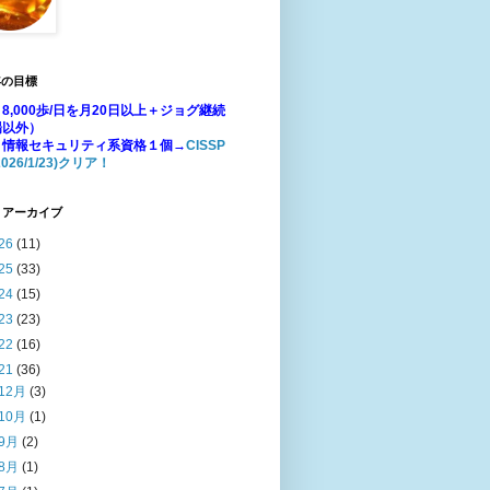
年の目標
8,000歩/日を月20日以上＋ジョグ継続
場以外）
：情報セキュリティ系資格１個→
CISSP
026/1/23)クリア！
 アーカイブ
26
(11)
25
(33)
24
(15)
23
(23)
22
(16)
21
(36)
12月
(3)
10月
(1)
9月
(2)
8月
(1)