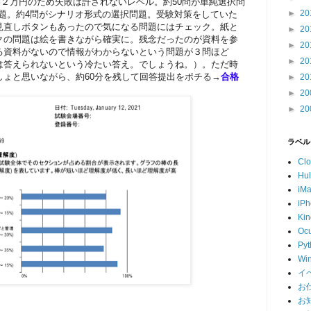
約２万円のため失敗は許されないレベル。約50問が単純選択問
►
20
O問題。約4問がシナリオ形式の選択問題。受験対策をしていた
見直しボタンもあったので気になる問題にはチェック。紙と
►
20
クの問題は絵を書きながら確実に。残念だったのが資料を参
►
20
る資料がないので情報がわからないという問題が３問ほど
►
20
は答えられないという冷たい答え。でしょうね。）。ただ時
しょと思いながら、約60分を残して回答提出をポチる→
合格
►
20
►
20
►
20
ラベル
Cl
Hu
iM
iP
Kin
Ocu
Pyt
Wi
イ
お
お