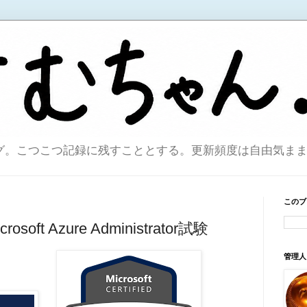
こつこつ記録に残すこととする。更新頻度は自由気ままで。sin
このブ
soft Azure Administrator試験
管理人