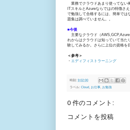
業務でクラウドあまり使ってない俺
ITスキルとAzureならではの特
で勉強して合格するには、簡単では
題集は調べていません。。
■今後
主要なクラウド（AWS,GCP,Az
れからはクラウドは知っていて当た
験してみるか。さらに上位の資格を
＜参考＞
・
エディフィストラーニング
時刻:
9:02:00
ラベル:
Cloud
,
お仕事
,
お勉強
0 件のコメント:
コメントを投稿