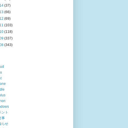
14
(37)
13
(66)
12
(69)
11
(103)
10
(118)
09
(337)
08
(343)
oud
lu
ac
hone
dle
lus
hon
ndows
ベント
仕事
知らせ