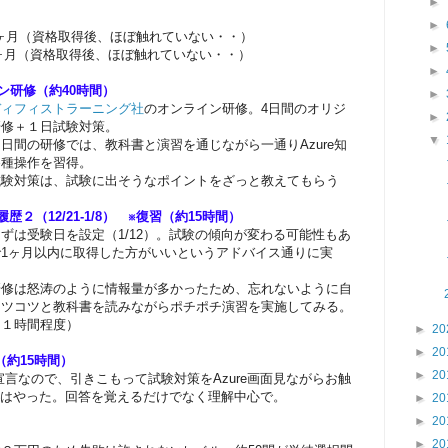
►
►
年7ヶ月（資格取得後、ほぼ触れていない・・）
►
3ヶ月（資格取得後、ほぼ触れていない・・）
►
イン研修（約40時間）
►
ディフィストラーニング社
のオンライン研修。4日間のオリジ
►
研修＋１日試験対策。
▼
間の研修では、教科書と演習を通じながら一通りAzure知
各種操作を習得。
験対策は、試験に出そうなポイントをざっと教えてもらう
履歴２（12/21-1/8） ※復習（約15時間）
は受験日を設定（1/12）。試験の傾向が変わる可能性もあ
で1ヶ月以内に取得した方がいいというアドバイス通りに実
修は怒涛のように情報量が多かったため、忘れないように自
コツコツと教科書を読みながらポチポチ演習を実施してみる。
日１時間程度）
►
20
►
20
み（約15時間）
►
20
なので、引きこもって試験対策をAzure画面見ながらお触
周はやった。回答を覚えるだけでなく理解中心で。
►
20
►
20
►
20