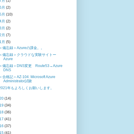
7月
(1)
6月
(2)
5月
(10)
4月
(2)
3月
(2)
2月
(7)
1月
(5)
＜備忘録＞Azureの課金。。
＜備忘録＞クラウドな実験サイトー
Azure
＜備忘録＞DNS変更 Route53→Azure
DNS
＜合格記＞AZ-104: Microsoft Azure
Administrator試験
2021年もよろしくお願いします。
20
(14)
19
(34)
18
(36)
17
(41)
16
(37)
15
(41)