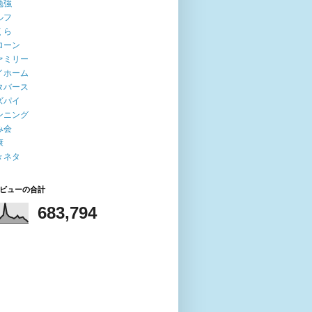
勉強
ルフ
くら
ローン
ァミリー
イホーム
タバース
ズパイ
ンニング
み会
康
々ネタ
ビューの合計
683,794