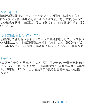
テムアーキテクト
情報処理試験 #システムアーキテクト の5回目。結論から言お
 俺のドラゴンボール集めも残１のラスボス戦。そして未だかつて
ない残念な状況。 前回は午後１（56点） 、 前々回は午後１（39
１（51点...
ット交換しました（2.2→2.4）
ツと整備してきたおうちネットワークの最終形態として、ソフトバ
いるBBユニットを最新機種に交換してみました。 2015年から5
E-WMTA2.2 という機種。 参考サイト(※1) によると、 無料 で最
ーキテクト
ムアーキテクト 不合格でした（涙） ワンチャン一発合格あるか
かったね。出直してきます。。 統計的には、令和３年度：合格率
5.3%、30年度：12.6%）と、直近3年を見ると合格率良かった模
そも...
Powered by
Blogger
.