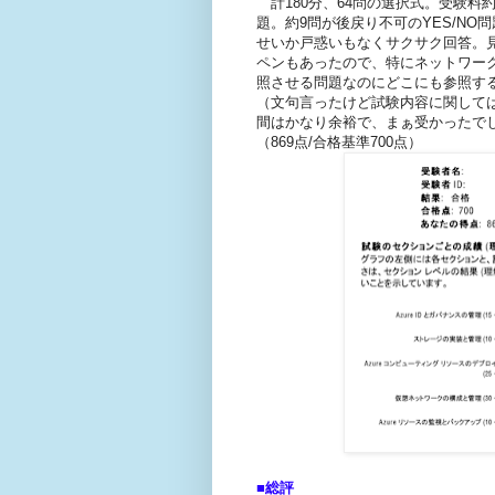
計180分、64問の選択式。受験料
題。約9問が後戻り不可のYES/N
せいか戸惑いもなくサクサク回答。
ペンもあったので、特にネットワー
照させる問題なのにどこにも参照す
（文句言ったけど試験内容に関して
間はかなり余裕で、まぁ受かったで
（869点/合格基準700点）
■総評