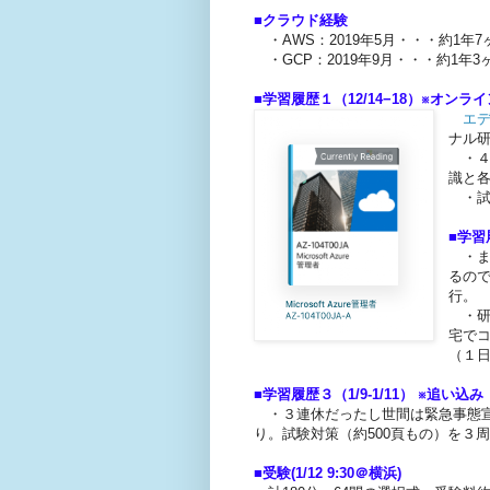
■クラウド経験
・AWS：2019年5月・・・約1
・GCP：2019年9月・・・約1年
■学習履歴１（12/14−18）※オンラ
エ
ナル
・４日
識と
・試
■学習
・まず
るの
行。
・研
宅で
（１
■学習履歴３（1/9-1/11） ※追い込
・３連休だったし世間は緊急事態宣言
り。試験対策（約500頁もの）を３
■受験(1/12 9:30＠横浜)