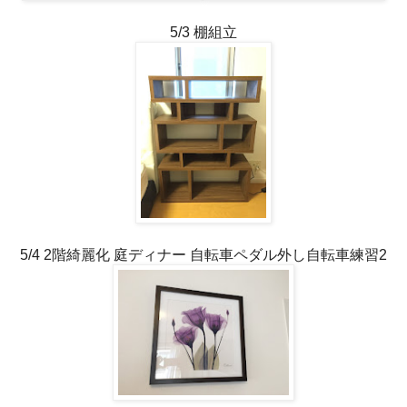
5/3 棚組立
5/4 2階綺麗化 庭ディナー 自転車ペダル外し自転車練習2