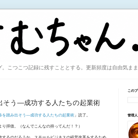
こつこつ記録に残すこととする。更新頻度は自由気ままで。sin
このブ
出そう―成功する人たちの起業術
歩を踏み出そう―成功する人たちの起業術
」読了。
管理人
より拝借。（なんでこんなの持ってんだ！？）
敗するのだろうか。スモールビジネスの経営改革をするため