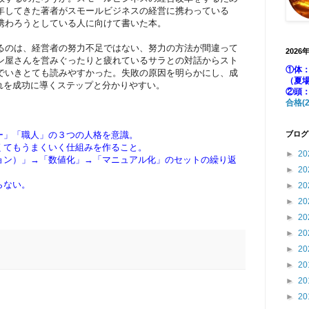
年してきた著者がスモールビジネスの経営に携わっている
携わろうとしている人に向けて書いた本。
るのは、経営者の努力不足ではない、努力の方法が間違って
2026
ン屋さんを営みぐったりと疲れているサラとの対話からスト
①体：
でいきとても読みやすかった。失敗の原因を明らかにし、成
（夏
れを成功に導くステップと分かりやすい。
②頭
合格(2
ー」「職人」の３つの人格を意識。
ブログ
くてもうまくいく仕組みを作ること。
►
20
ョン）」→「数値化」→「マニュアル化」のセットの繰り返
►
20
らない。
►
20
►
20
►
20
►
20
►
20
►
20
►
20
►
20