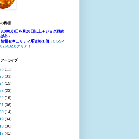
年の目標
8,000歩/日を月20日以上＋ジョグ継続
場以外）
：情報セキュリティ系資格１個→
CISSP
026/1/23)クリア！
 アーカイブ
26
(11)
25
(33)
24
(15)
23
(23)
22
(16)
21
(36)
20
(14)
19
(34)
18
(36)
17
(41)