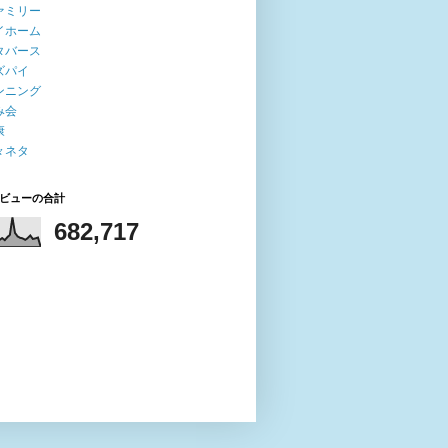
ァミリー
イホーム
タバース
ズパイ
ンニング
み会
康
々ネタ
ビューの合計
682,717