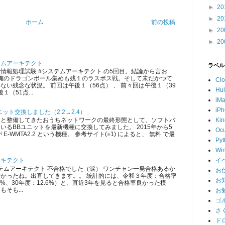
►
20
►
20
ホーム
前の投稿
►
20
►
20
テムアーキテクト
ラベル
情報処理試験 #システムアーキテクト の5回目。結論から言お
 俺のドラゴンボール集めも残１のラスボス戦。そして未だかつて
Cl
ない残念な状況。 前回は午後１（56点） 、 前々回は午後１（39
Hu
１（51点...
iM
iP
ット交換しました（2.2→2.4）
ツと整備してきたおうちネットワークの最終形態として、ソフトバ
Kin
いるBBユニットを最新機種に交換してみました。 2015年から5
Ocu
E-WMTA2.2 という機種。 参考サイト(※1) によると、 無料 で最
Pyt
Wi
イ
ーキテクト
ムアーキテクト 不合格でした（涙） ワンチャン一発合格あるか
お
かったね。出直してきます。。 統計的には、令和３年度：合格率
お
5.3%、30年度：12.6%）と、直近3年を見ると合格率良かった模
そも...
お
ゴ
さ
ド