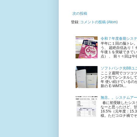
次の投稿
登録:
コメントの投稿 (Atom)
令和７年度春期シス
半年に１回の脳トレ。
う、 超絶自信あり！
午後１を突破できてい
点） 、 前々々回は午後
ソフトバンク光BBユニ
ここ２週間でコツコ
ンク光でレンタルして
年 使い続けているのが 
新の E-WMTA...
無念。。システムア
春に初受験したシステ
なーと思ったけど、甘
16.5%（元年度：1
様。ただコロナ禍でそも