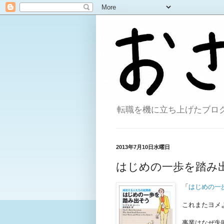
転職を機に立ち上げたブログ。
2013年7月10日水曜日
はじめの一歩を踏み
「
はじめの一
これまたヨメ
事業はなぜ失