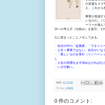
の支援を２０
人、これから
事業が低迷す
いるのだ。パ
ーリーが進ん
功への考え方（仕組み）を提示。そ
心に留まったことメモしてみる。
・自分の中の「起業家」「マネジャ
・人生＝事業ではない。自分がいな
・「新しいものを実行（イノベーシ
し
・人生の目標をまず決めなければな
・いざ行動へ。
時刻:
21:23:00
ラベル:
お勉強
0 件のコメント: