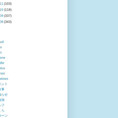
11
(103)
10
(118)
09
(337)
08
(343)
oud
lu
ac
hone
dle
lus
hon
ndows
ベント
仕事
知らせ
勉強
ルフ
くら
ローン