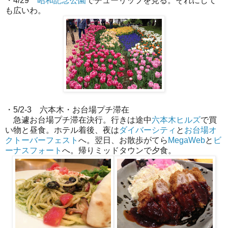
・4/29
昭和記念公園
でチューリップを見る。それにして
も広いわ。
・5/2-3 六本木・お台場プチ滞在
急遽お台場プチ滞在決行。行きは途中
六本木ヒルズ
で買
い物と昼食。ホテル着後、夜は
ダイバーシティ
と
お台場オ
クトーバーフェスト
へ。翌日、お散歩がてら
MegaWeb
と
ビ
ーナスフォート
へ。帰りミッドタウンで夕食。