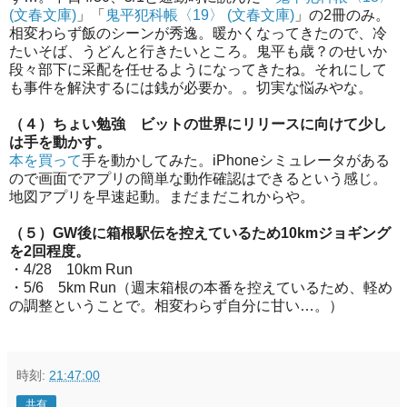
(文春文庫)
」「
鬼平犯科帳〈19〉 (文春文庫)
」の2冊のみ。
相変わらず飯のシーンが秀逸。暖かくなってきたので、冷
たいそば、うどんと行きたいところ。鬼平も歳？のせいか
段々部下に采配を任せるようになってきたね。それにして
も事件を解決するには銭が必要か。。切実な悩みやな。
（４）ちょい勉強 ビットの世界にリリースに向けて少し
は手を動かす。
本を買って
手を動かしてみた。iPhoneシミュレータがある
ので画面でアプリの簡単な動作確認はできるという感じ。
地図アプリを早速起動。まだまだこれからや。
（５）GW後に箱根駅伝を控えているため10kmジョギング
を2回程度。
・4/28 10km Run
・5/6 5km Run（週末箱根の本番を控えているため、軽め
の調整ということで。相変わらず自分に甘い…。）
時刻:
21:47:00
共有