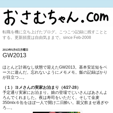
転職を機に立ち上げたブログ。こつこつ記録に残すことと
する。更新頻度は自由気ままで。since Feb-2008
2013年5月6日月曜日
GW2013
ほとんど計画なし状態で迎えたGW2013。基本安近短をベ
ースに遊んだ。忘れないようにメモメモ。飯の記録ばかり
が目立つ…。
（１）ヨメさんの実家お泊まり（4/27-28）
予定通り実家にお泊まり。娘の登場でじいさんばあさんよ
ろんでくれました。夜は寿司をいただく。そして金麦
350mlx６缶をほぼ一人で開け二日酔い。親父飲ませ過ぎや
ろ…。