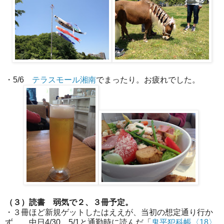
・5/6
テラスモール湘南
でまったり。お疲れでした。
（３）読書 弱気で２、３冊予定。
・３冊ほど新規ゲットしたはええが、当初の想定通り行か
ず…。中日4/30、5/1と通勤時に読んだ「
鬼平犯科帳〈18〉