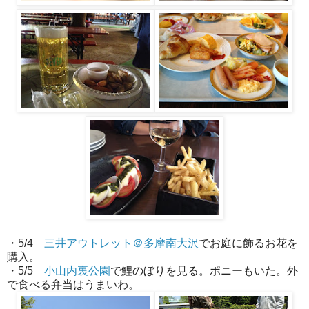
・5/4
三井アウトレット＠多摩南大沢
でお庭に飾るお花を
購入。
・5/5
小山内裏公園
で鯉のぼりを見る。ポニーもいた。外
で食べる弁当はうまいわ。