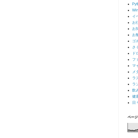
Pyt
Wi
イ
お
お
お
ゴ
さ
ド
フ
マ
メ
ラ
ラ
飲
健
日
ページ