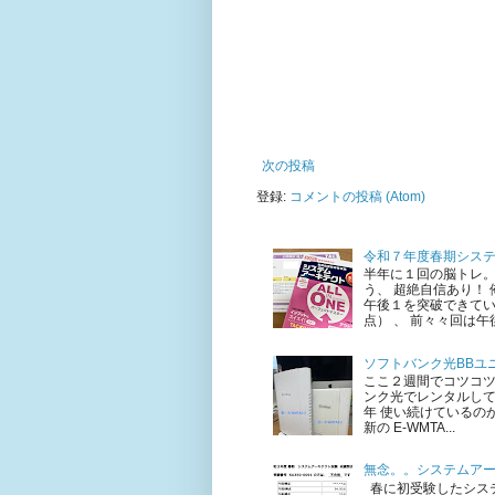
次の投稿
登録:
コメントの投稿 (Atom)
令和７年度春期シス
半年に１回の脳トレ。
う、 超絶自信あり！
午後１を突破できてい
点） 、 前々々回は午後
ソフトバンク光BBユニ
ここ２週間でコツコ
ンク光でレンタルして
年 使い続けているのが 
新の E-WMTA...
無念。。システムア
春に初受験したシステ