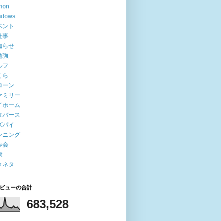
hon
ndows
ベント
仕事
知らせ
勉強
ルフ
くら
ローン
ァミリー
イホーム
タバース
ズパイ
ンニング
み会
康
々ネタ
ビューの合計
683,528