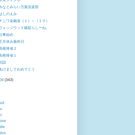
年末ジャンボ
みなとみらい万葉倶楽部
はしのえみ
ナニワ金融道（１）～（１０）
ウェッジウッド破綻らしーね。
仕事始め
正月休み最終日
島根帰省２
島根帰省１
初詣
あけましておめでとう
08
(343)
oud
lu
ac
hone
dle
lus