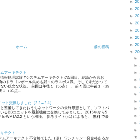
►
20
►
20
►
20
►
20
►
20
►
20
►
20
ホーム
前の投稿
▼
20
►
►
テムアーキテクト
►
情報処理試験 #システムアーキテクト の5回目。結論から言お
►
 俺のドラゴンボール集めも残１のラスボス戦。そして未だかつて
ない残念な状況。 前回は午後１（56点） 、 前々回は午後１（39
►
１（51点...
►
►
ット交換しました（2.2→2.4）
ツと整備してきたおうちネットワークの最終形態として、ソフトバ
►
いるBBユニットを最新機種に交換してみました。 2015年から5
►
E-WMTA2.2 という機種。 参考サイト(※1) によると、 無料 で最
►
►
ーキテクト
▼
ムアーキテクト 不合格でした（涙） ワンチャン一発合格あるか