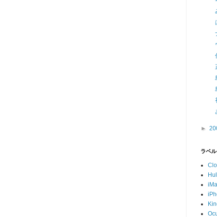
►
20
ラベル
Cl
Hu
iM
iP
Kin
Ocu