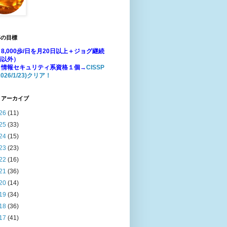
年の目標
8,000歩/日を月20日以上＋ジョグ継続
場以外）
：情報セキュリティ系資格１個→
CISSP
026/1/23)クリア！
 アーカイブ
26
(11)
25
(33)
24
(15)
23
(23)
22
(16)
21
(36)
20
(14)
19
(34)
18
(36)
17
(41)