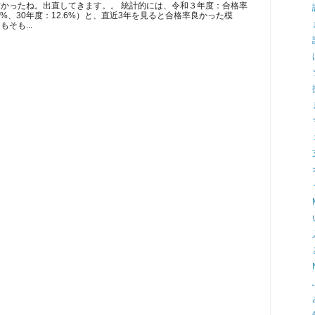
かったね。出直してきます。。 統計的には、令和３年度：合格率
5.3%、30年度：12.6%）と、直近3年を見ると合格率良かった模
そも...