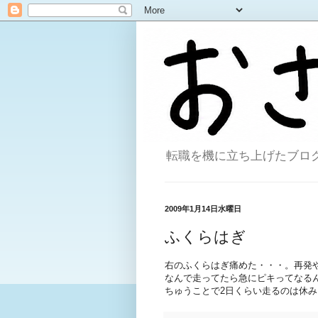
転職を機に立ち上げたブログ。
2009年1月14日水曜日
ふくらはぎ
右のふくらはぎ痛めた・・・。再発
なんで走ってたら急にピキってなる
ちゅうことで2日くらい走るのは休み