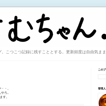
こつこつ記録に残すこととする。更新頻度は自由気ままで。sin
このブ
や・・。
管理人
んやろ。
ます。