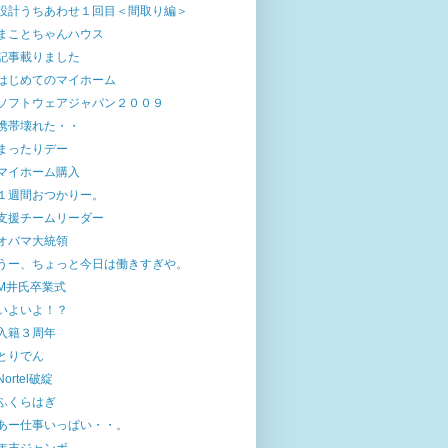
設計うちあわせ１回目＜間取り編＞
まことちゃんハウス
記事載りました
はじめてのマイホーム
ソフトウェアジャパン２００９
携帯壊れた・・
まったりデー
マイホーム購入
１週間おつかりー。
支援チームリーダー
オバマ大統領
うー、ちょっと今日は働きすぎや。
M井氏卒業式
いよいよ！？
入籍３周年
とりでん
Nortel破綻
ふくらはぎ
あー仕事いっぱい・・。