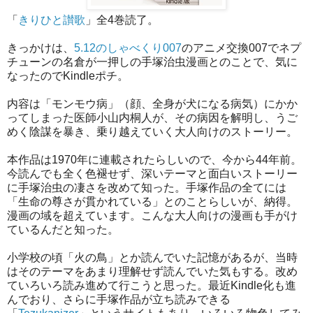
「
きりひと讃歌
」全4巻読了。
きっかけは、
5.12のしゃべくり007
のアニメ交換007でネプ
チューンの名倉が一押しの手塚治虫漫画とのことで、気に
なったのでKindleポチ。
内容は「モンモウ病」（顔、全身が犬になる病気）にかか
ってしまった医師小山内桐人が、その病因を解明し、うご
めく陰謀を暴き、乗り越えていく大人向けのストーリー。
本作品は1970年に連載されたらしいので、今から44年前。
今読んでも全く色褪せず、深いテーマと面白いストーリー
に手塚治虫の凄さを改めて知った。手塚作品の全てには
「生命の尊さが貫かれている」とのことらしいが、納得。
漫画の域を超えています。こんな大人向けの漫画も手がけ
ているんだと知った。
小学校の頃「火の鳥」とか読んでいた記憶があるが、当時
はそのテーマをあまり理解せず読んでいた気もする。改め
ていろいろ読み進めて行こうと思った。最近Kindle化も進
んでおり、さらに手塚作品が立ち読みできる